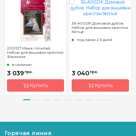
36-A0021К Домовой дубов.
Набор для вышивки крестом
Nimuë
под заказ 2-5 дней
200/127 Мама, почитай.
Набор для вышивки крестом
Фантазия
в наличии
3 039
грн.
3 040
грн.
Купить
Купить
Бренд
Фантазия
Бренд
Nimuë
Страна-
Украина
Страна-
Франция
производитель
производитель
Горячая линия
Размер
46х60 см
Размер
16*23 см