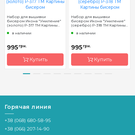
Набор для вышивки
Набор для вышивки
бисером Икона "Умиление"
бисером Икона "Умиление"
(золото) P-317 ТМ Картины
(серебро) P-318 ТМ Картины
бисером
бисером
в наличии
в наличии
995
грн.
995
грн.
Купить
Купить
Бренд
Картини
Бренд
Картини
бісером
бісером
Страна-
Украина
Страна-
Украина
производитель
производитель
Горячая линия
Зашивка
частичная
Зашивка
частичная
+38 (068) 680-58-95
Материал
габардин,
Материал
габардин
дублированный
дублированны
+38 (066) 207-14-90
флизелином
флизелино