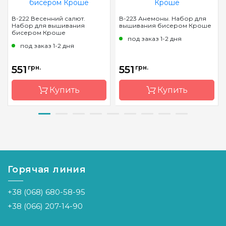
В-222 Весенний салют.
В-223 Анемоны. Набор для
Набор для вышивания
вышивания бисером Кроше
бисером Кроше
под заказ 1-2 дня
под заказ 1-2 дня
551
грн.
551
грн.
Купить
Купить
Бренд
Кроше
Бренд
Кроше
Страна-
Россия
Страна-
Россия
производитель
производитель
Горячая линия
Зашивка
частичная
Зашивка
частичная
Материал
Aida
Материал
Aida
+38 (068) 680-58-95
Размер
27х35 см
Размер
28х34 см
+38 (066) 207-14-90