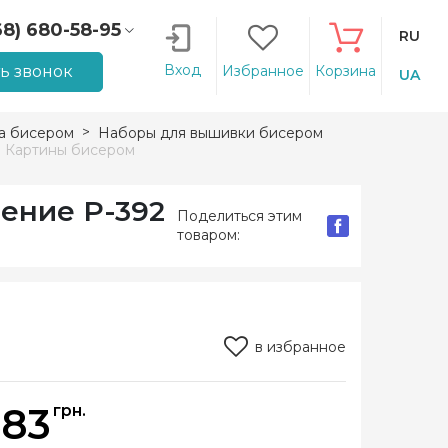
68) 680-58-95
RU
66) 207-14-90
Вход
ть звонок
Избранное
Корзина
UA
а бисером
Наборы для вышивки бисером
М Картины бисером
ение Р-392
Поделиться этим
товаром:
в избранное
583
грн.