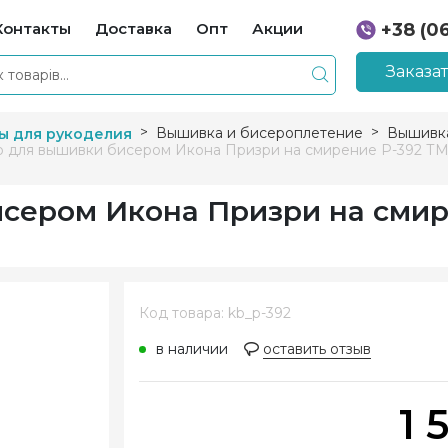
Контакты
Доставка
Опт
Акции
+38 (0
+38 (0
Заказа
Вышивка и бисероплетение
Вышивк
ы для рукоделия
 для вышивки бисером Икона Призри на смирение Р-392 Т
сером Икона Призри на смир
Код товара: kb_p-392
в наличии
оставить отзыв
1 