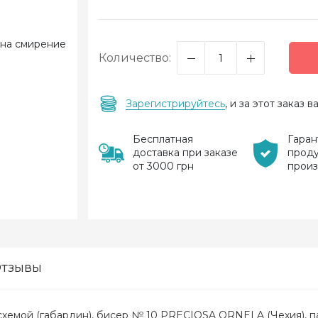
Количество:
Зарегистрируйтесь
, и за этот заказ
Бесплатная
Гаран
доставка при заказе
прод
от 3000 грн
прои
тзывы
хемой (габардин), бисер № 10 PRECIOSA ORNELA (Чехия), па