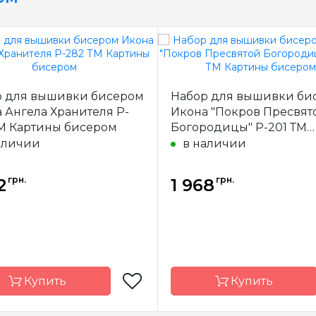
р для вышивки бисером
Набор для вышивки би
 Ангела Хранителя P-
Икона "Покров Пресвят
М Картины бисером
Богородицы" P-201 ТМ
Картины бисером
аличии
в наличии
грн.
грн.
2
1 968
Купить
Купить