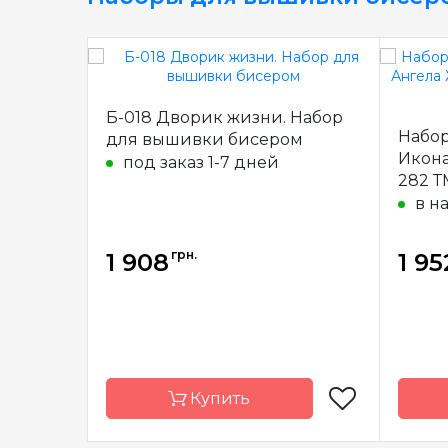
Б-018 Дворик жизни. Набор
Набо
для вышивки бисером
Икона
под заказ 1-7 дней
282 Т
в н
грн.
1 908
1 95
Купить