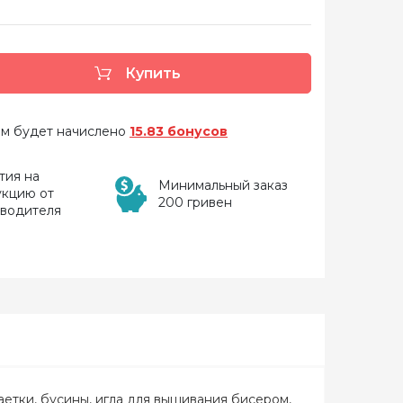
Купить
 вам будет начислено
15.83 бонусов
тия на
Минимальный заказ
укцию от
200 гривен
зводителя
етки, бусины, игла для вышивания бисером,