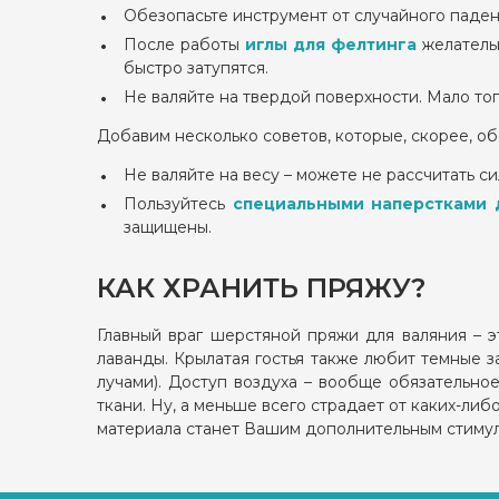
Обезопасьте инструмент от случайного падени
После работы
иглы для фелтинга
желательн
быстро затупятся.
Не валяйте на твердой поверхности. Мало тог
Добавим несколько советов, которые, скорее, об
Не валяйте на весу – можете не рассчитать сил
Пользуйтесь
специальными наперстками 
защищены.
КАК ХРАНИТЬ ПРЯЖУ?
Главный враг шерстяной пряжи для валяния – э
лаванды. Крылатая гостья также любит темные 
лучами). Доступ воздуха – вообще обязательно
ткани. Ну, а меньше всего страдает от каких-либ
материала станет Вашим дополнительным стимул