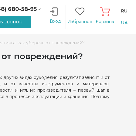
68) 680-58-95
RU
66) 207-14-90
Вход
ть звонок
Избранное
Корзина
UA
лтинга: как уберечь от повреждений?
ь от повреждений?
х других видах рукоделия, результат зависит и от
, и от качества инструментов и материалов.
ерсти и игл, их производителя – первый шаг в
ся в процессе эксплуатации и хранения. Поэтому