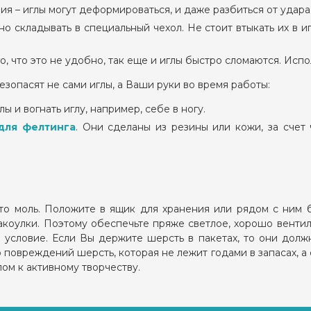
я – иглы могут деформироваться, и даже разбиться от удара
о складывать в специальный чехол. Не стоит втыкать их в и
о, что это не удобно, так еще и иглы быстро сломаются. Исп
езопасят не сами иглы, а Ваши руки во время работы:
ы и вогнать иглу, например, себе в ногу.
для фелтинга
. Они сделаны из резины или кожи, за счет 
то моль. Положите в ящик для хранения или рядом с ним 
закоулки. Поэтому обеспечьте пряже светлое, хорошо вент
е условие. Если Вы держите шерсть в пакетах, то они дол
о повреждений шерсть, которая не лежит годами в запасах, а 
ом к активному творчеству.