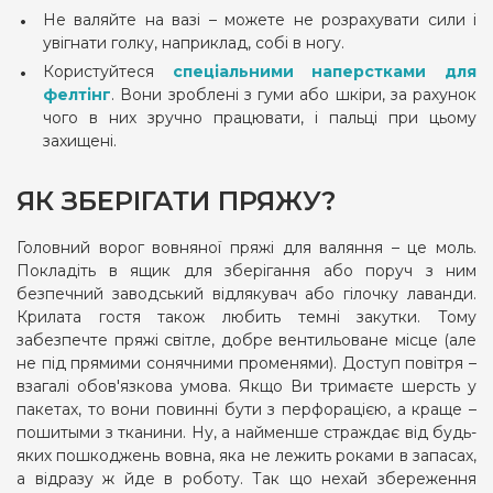
Не валяйте на вазі – можете не розрахувати сили і
увігнати голку, наприклад, собі в ногу.
Користуйтеся
спеціальними наперстками для
фелтінг
. Вони зроблені з гуми або шкіри, за рахунок
чого в них зручно працювати, і пальці при цьому
захищені.
ЯК ЗБЕРІГАТИ ПРЯЖУ?
Головний ворог вовняної пряжі для валяння – це моль.
Покладіть в ящик для зберігання або поруч з ним
безпечний заводський відлякувач або гілочку лаванди.
Крилата гостя також любить темні закутки. Тому
забезпечте пряжі світле, добре вентильоване місце (але
не під прямими сонячними променями). Доступ повітря –
взагалі обов'язкова умова. Якщо Ви тримаєте шерсть у
пакетах, то вони повинні бути з перфорацією, а краще –
пошитыми з тканини. Ну, а найменше страждає від будь-
яких пошкоджень вовна, яка не лежить роками в запасах,
а відразу ж йде в роботу. Так що нехай збереження