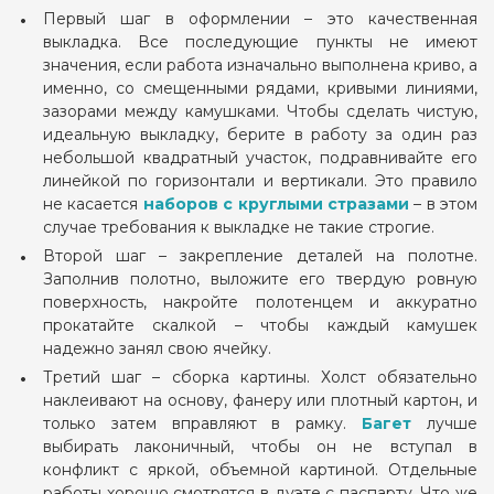
Первый шаг в оформлении – это качественная
выкладка. Все последующие пункты не имеют
значения, если работа изначально выполнена криво, а
именно, со смещенными рядами, кривыми линиями,
зазорами между камушками. Чтобы сделать чистую,
идеальную выкладку, берите в работу за один раз
небольшой квадратный участок, подравнивайте его
линейкой по горизонтали и вертикали. Это правило
не касается
наборов с круглыми стразами
– в этом
случае требования к выкладке не такие строгие.
Второй шаг – закрепление деталей на полотне.
Заполнив полотно, выложите его твердую ровную
поверхность, накройте полотенцем и аккуратно
прокатайте скалкой – чтобы каждый камушек
надежно занял свою ячейку.
Третий шаг – сборка картины. Холст обязательно
наклеивают на основу, фанеру или плотный картон, и
только затем вправляют в рамку.
Багет
лучше
выбирать лаконичный, чтобы он не вступал в
конфликт с яркой, объемной картиной. Отдельные
работы хорошо смотрятся в дуэте с паспарту. Что же