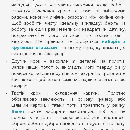
наступні пункти не мають значення, якщо робота
спочатку виконана криво, а саме, зі зміщеними
рядами, кривими лініями, зазорами між камінчиками.
Щоб зробити чисту, ідеальну викладку, беріть на
роботу за один раз невеликий квадратний ділянку,
подравнивайте його лінійкою по горизонталі і
вертикалі. Це правило не стосується
наборів з
круглими стразами
– в цьому випадку вимоги до
викладення не такі суворі.
Другий крок – закріплення деталей на полотні.
Заповнивши полотно, викладіть його тверду рівну
поверхню, накрийте рушником і акуратно прокатайте
качалкою – щоб кожен камінчик надійно зайняв свою
комірку.
Третій крок – складання картини. Полотно
обов'язково наклеюють на основу, фанеру або
щільний картон, і тільки потім вправляють у рамку.
Багет
краще вибирати лаконічний, щоб він не
вступав у конфлікт з яскравою, об'ємної картиною.
Окремі роботи добре виглядають в дуеті з паспарту.
Що ж стосується скла, його краще не