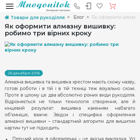
Блог
Як оформити алмазну
Товари для рукоділля
Як оформити алмазну вишивку:
робимо три вірних кроку
26 декабря 2016
Алмазна вишивка та вишивка хрестом мають схожу назву,
готові роботи і в тій і в тій техніці теж візуально схожі.
Проте в цілому це два абсолютно різних види рукоділля.
Відрізняється не тільки технологія створення, але й
кінцевий результат: вишивка камінням набагато
об'ємніше, важче. Звідси і специфіка оформлення
алмазної вишивки – стандартний алгоритм для вишитих
картин тут не підходить.
Перший крок в оформленні – це якісна викладка. Усі