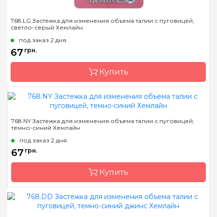
768.LG Застежка для изменения объема талии с пуговицей,
светло-серый Хемлайн
под заказ 2 дня
67
грн.
Купить
Бренд
Hemline
768.NY Застежка для изменения объема талии с пуговицей,
темно-синий Хемлайн
Страна-производитель
Австралия
под заказ 2 дня
Назначение
Застежки
67
грн.
Купить
Бренд
Hemline