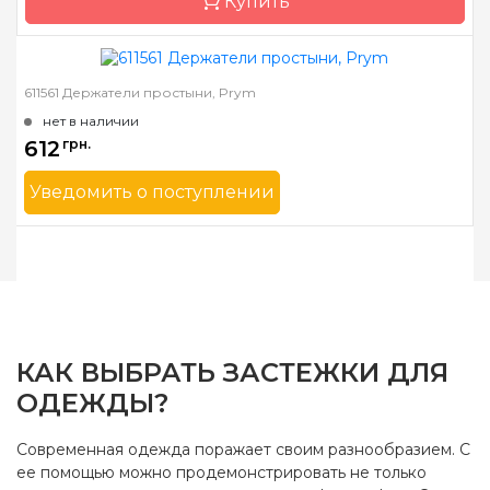
Купить
611561 Держатели простыни, Prym
Бренд
Hemline
нет в наличии
Страна-производитель
Австралия
612
грн.
Назначение
Застежки
Уведомить о поступлении
Бренд
Prym
Страна-производитель
Германия
Назначение
Застежки
КАК ВЫБРАТЬ ЗАСТЕЖКИ ДЛЯ
ОДЕЖДЫ?
Современная одежда поражает своим разнообразием. С
ее помощью можно продемонстрировать не только