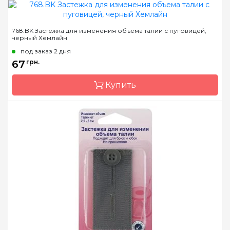
Бренд
Hemline
768.BK Застежка для изменения объема талии с пуговицей,
черный Хемлайн
Страна-производитель
Австралия
под заказ 2 дня
Назначение
Застежки
67
грн.
Купить
Бренд
Hemline
Страна-производитель
Австралия
Назначение
Застежки