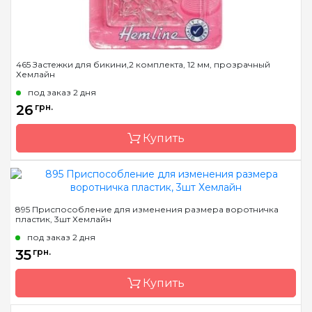
465 Застежки для бикини,2 комплекта, 12 мм, прозрачный
Хемлайн
под заказ 2 дня
26
грн.
Купить
Бренд
Hemline
895 Приспособление для изменения размера воротничка
пластик, 3шт Хемлайн
Страна-производитель
Австралия
под заказ 2 дня
Назначение
Застежки
35
грн.
Купить