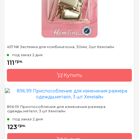
457.NK Застежка для комбинезона, 30мм, 2шт Хемлайн
под заказ 2 дня
111
грн.
Купить
Бренд
Hemline
896.99 Приспособление для изменения размера
одежды,металл, 3 шт Хемлайн
Страна-производитель
Австралия
под заказ 2 дня
Назначение
Застежки
123
грн.