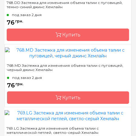
768.DD Застежка для изменения объема талии с пуговицей,
темно-синий джинс Хемлайн
Страна-производитель
Австралия
под заказ 2 дня
Назначение
Застежки
76
грн.
Купить
Бренд
Hemline
768.MD Застежка для изменения объема талии с пуговицей,
черный джинс Хемлайн
Страна-производитель
Австралия
под заказ 2 дня
Назначение
Застежки
76
грн.
Купить
Бренд
Hemline
769.LG Застежка для изменения объема талии с
металлической петлей, светло-серый Хемлайн
Страна-производитель
Австралия