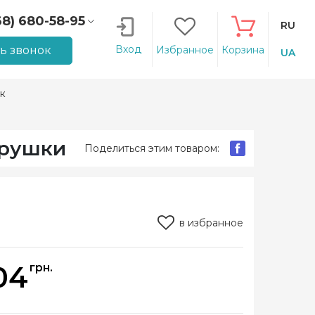
68) 680-58-95
RU
66) 207-14-90
Вход
ть звонок
Избранное
Корзина
UA
к
грушки
Поделиться этим товаром:
в избранное
04
грн.