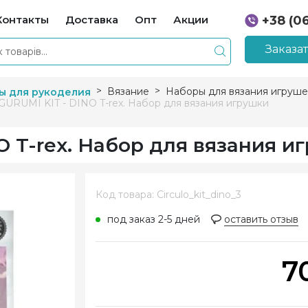
Контакты
Доставка
Опт
Акции
+38 (0
+38 (0
Заказа
Вязание
Наборы для вязания игруше
ы для рукоделия
GURUMI KIT - DINO T-rex. Набор для вязания игрушки
O T-rex. Набор для вязания и
Код товара: Circulo_kit_dino_3
под заказ 2-5 дней
оставить отзыв
7