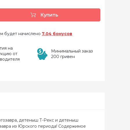
Купить
 вам будет начислено
7.04 бонусов
тия на
Минимальный заказ
укцию от
200 гривен
зводителя
егозавра, детеныш Т-Рекс и детеныш
озавра из Юрского периода! Содержимое