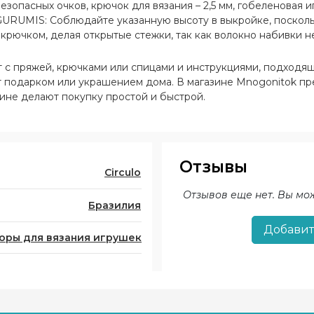
 безопасных очков, крючок для вязания – 2,5 мм, гобеленовая 
GURUMIS: Соблюдайте указанную высоту в выкройке, посколь
рючком, делая открытые стежки, так как волокно набивки не
т с пряжей, крючками или спицами и инструкциями, подходя
ут подарком или украшением дома. В магазине Mnogonitok п
аине делают покупку простой и быстрой.
Отзывы
Circulo
Отзывов еще нет. Вы мо
Бразилия
Добавит
оры для вязания игрушек