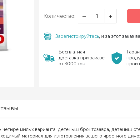
Количество:
Зарегистрируйтесь
, и за этот заказ
Бесплатная
Гаран
доставка при заказе
прод
от 3000 грн
прои
тзывы
ь четыре милых варианта: детеныш бронтозавра, детеныш ст
бходимый материал для изготовления вашего яростного дин