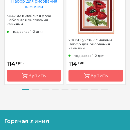
30428M Китайская роза.
Набор для рисования
камнями
под заказ 1-2 дня
20031 Букетик с маками.
Набор для рисования
камнями
под заказ 1-2 дня
114
грн.
114
грн.
Купить
Купить
Бренд
Dream
Бренд
Dream
Art
Art
Страна-
Украина
Страна-
Украина
производитель
производитель
Горячая линия
Зашивка
полная
Зашивка
полная