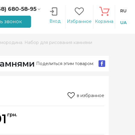
68) 680-58-95
RU
66) 207-14-90
Вход
ть звонок
Избранное
Корзина
UA
мородина. Набор для рисования камнями
камнями
Поделиться этим товаром:
в избранное
91
грн.