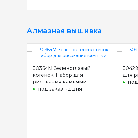
Алмазная вышивка
30364M Зеленоглазый
30429
котенок. Набор для
для р
рисования камнями
под
под заказ 1-2 дня