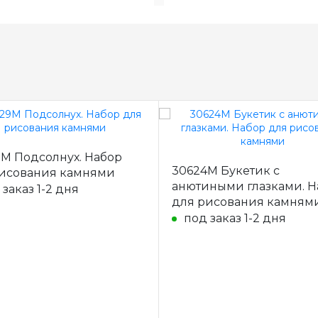
M Подсолнух. Набор
30624M Букетик с
исования камнями
анютиными глазками. Н
 заказ 1-2 дня
для рисования камням
под заказ 1-2 дня