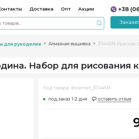
Контакты
Доставка
Опт
Акции
+38 (0
+38 (0
Заказа
Алмазная вышивка
30445M Красная с
ы для рукоделия
дина. Набор для рисования 
Код товара: dreamart_30445M
под заказ 1-2 дня
оставить отзыв