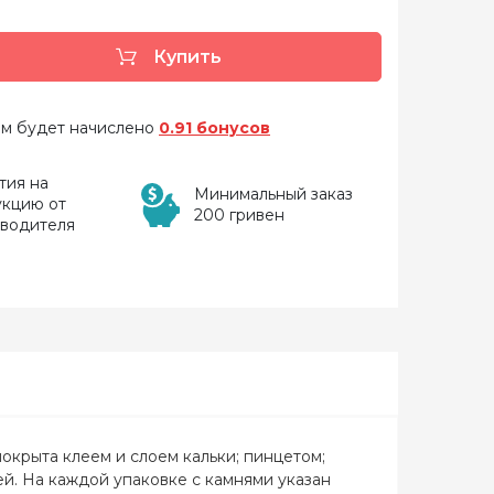
Купить
 вам будет начислено
0.91 бонусов
тия на
Минимальный заказ
укцию от
200 гривен
зводителя
окрыта клеем и слоем кальки; пинцетом;
й. На каждой упаковке с камнями указан