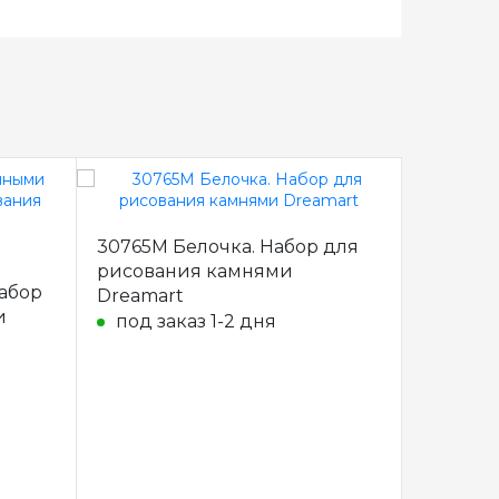
30765M Белочка. Набор для
30428M 
рисования камнями
Набор д
абор
Dreamart
камням
и
под заказ 1-2 дня
под за