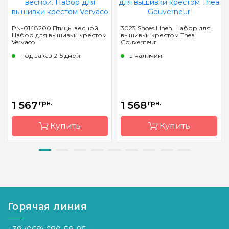
PN-0148200 Птицы весной.
3023 Shoes Linen. Набор для
Набор для вышивки крестом
вышивки крестом Thea
Vervaco
Gouverneur
под заказ 2-5 дней
в наличии
1 567
грн.
1 568
грн.
Купить
Купить
Бренд
Vervaco
Бренд
Thea
Gouverneur
Страна-
Бельгия
производитель
Страна-
Нидерла
производитель
Горячая линия
Размер
15x60 см
Размер
24х39см
Канва
Aida № 14