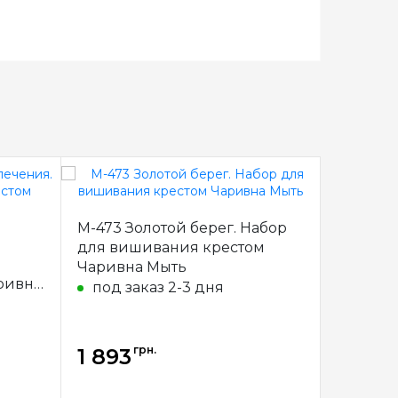
М-473 Золотой берег. Набор
М-471 О
для вишивания крестом
вишива
я
Чаривна Мыть
Мыть
ривна
под заказ 2-3 дня
под з
грн.
1 893
1 893