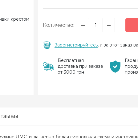
Количество:
Зарегистрируйтесь
, и за этот заказ
Бесплатная
Гаран
доставка при заказе
прод
от 3000 грн
прои
тзывы
 мулине ДМС, игла, черно-белая символьная схема и инструкци