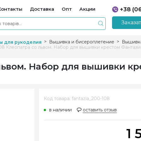
Контакты
Доставка
Опт
Акции
+38 (0
+38 (0
Заказа
Вышивка и бисероплетение
Вышивка
ы для рукоделия
08 Клеопатра со львом. Набор для вышивки крестом Фантази
львом. Набор для вышивки кр
Код товара: fantazia_200-108
в наличии
оставить отзыв
1 