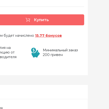
Купить
 вам будет начислено
15.77 бонусов
тия на
Минимальный заказ
укцию от
200 гривен
зводителя
я.