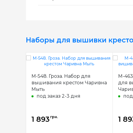
Наборы для вышивки крест
М-548. Гроза. Набор для
М-463
вышивания крестом Чаривна
для в
Мыть
Чари
под заказ 2-3 дня
под
грн.
1 893
1 89