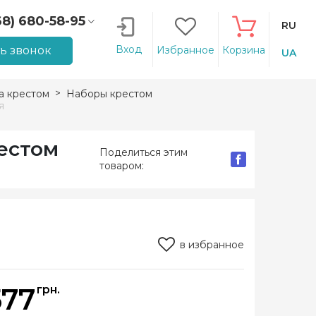
68) 680-58-95
RU
66) 207-14-90
Вход
ть звонок
Избранное
Корзина
UA
 крестом
Наборы крестом
я
естом
Поделиться этим
товаром:
в избранное
577
грн.