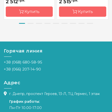
2 512
грн.
2 515
грн.
Купить
Купить
Бренд
Luca-S
Бренд
Мережка
Страна-
Молдова
Страна-
Польша
производитель
производитель
Горячая линия
Размер
66*45cm
Размер
32x37,5 см
Канва
Aida
Канва
Aida 16,
+38 (068) 680-58-95
18/100/101
белая
Zw.
+38 (066) 207-14-90
Зашивка
полная
Зашивка
полная
Адрес
г. Днепр, проспект Героев, 13-Л, ТЦ Гермес, 1 этаж
График работы:
Пн-Пт 10.00-17.00