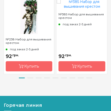
№385 Набор для вышивания
крестом
под заказ 2-5 дней
№238 Набор для вышивания
крестом
под заказ 2-5 дней
92
грн.
92
грн.
Купить
Купить
Бренд
Чарівна
Бренд
Чарівна
Мить
Мить
Страна-
Украина
Страна-
Украина
производитель
производитель
Горячая линия
Размер
16x35 см
Размер
16x29 см