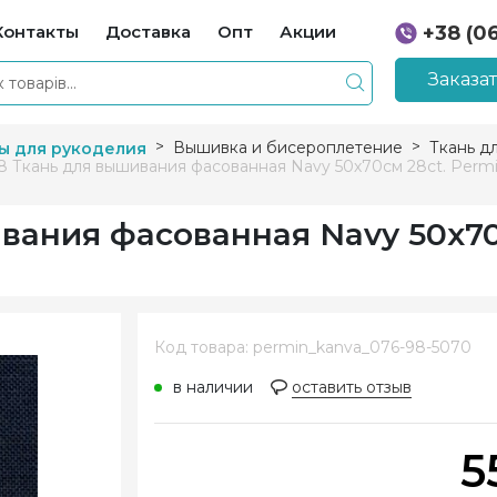
Контакты
Доставка
Опт
Акции
+38 (0
+38 (0
Заказа
Вышивка и бисероплетение
Ткань д
ы для рукоделия
8 Ткань для вышивания фасованная Navy 50х70см 28ct. Perm
вания фасованная Navy 50х70
Код товара: permin_kanva_076-98-5070
в наличии
оставить отзыв
5