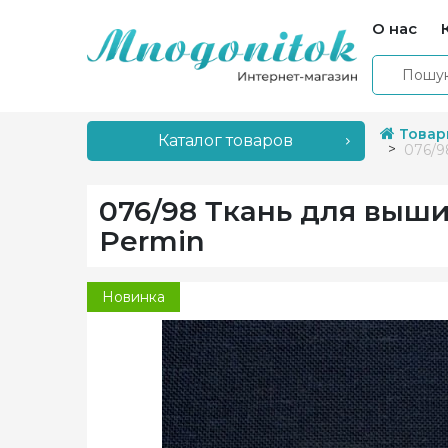
О нас
Товар
Каталог товаров
076/9
076/98 Ткань для выши
Permin
Новинка