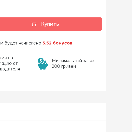
Купить
 вам будет начислено
5.52 бонусов
тия на
Минимальный заказ
укцию от
200 гривен
зводителя