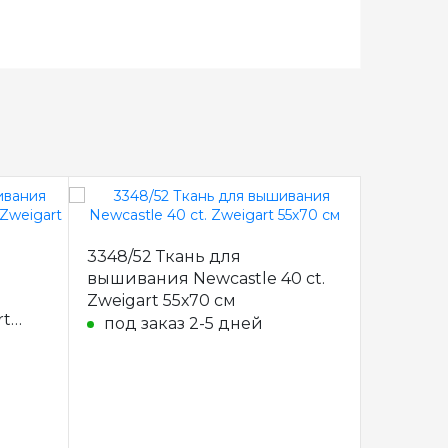
3348/52 Ткань для
3287/11
вышивания Newcastle 40 ct.
я
фасованн
Zweigart 55х70 см
rt
Zweigar
под заказ 2-5 дней
под з