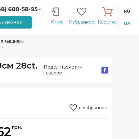
68) 680-58-95
RU
66) 207-14-90
Вход
ть звонок
Избранное
Корзина
UA
ля вышивки
in
см 28ct.
Поделиться этим
товаром:
в избранное
52
грн.