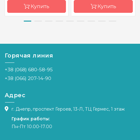
Купить
Купить
Бренд
Zweigart
Бренд
Zweigart
Страна-
Германия
Страна-
Германия
производитель
производитель
Горячая линия
Расфасовка
на
Расфасовка
на
метраж
метраж
+38 (068) 680-58-95
Каунт
28 (110 кл.
Каунт
32 (126 кл.
в 10см)
в 10 см)
+38 (066) 207-14-90
Размер
1 м. пог.
Размер
1 м. пог.
Адрес
Переплетение
равномерное
Переплетение
равномер
Назначение
универсальное
Назначение
универсальн
г. Днепр, проспект Героев, 13-Л, ТЦ Гермес, 1 этаж
График работы:
Пн-Пт 10.00-17.00