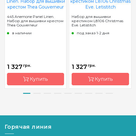
445 Anemone Panel Linen.
Набор для вышивки
Набор для вышивки крестом
крестиком L8106 Christmas
Thea Gouverneur
Eve. Letistitch
в наличии
под заказ 1-2 дня
1 327
грн.
1 327
грн.
Купить
Купить
Бренд
Thea
Бренд
Letistitch
Gouverneur
Страна-
Молдова
Страна-
Нидерланды
производитель
производитель
Горячая линия
Размер
25x33 см
Размер
34х22см