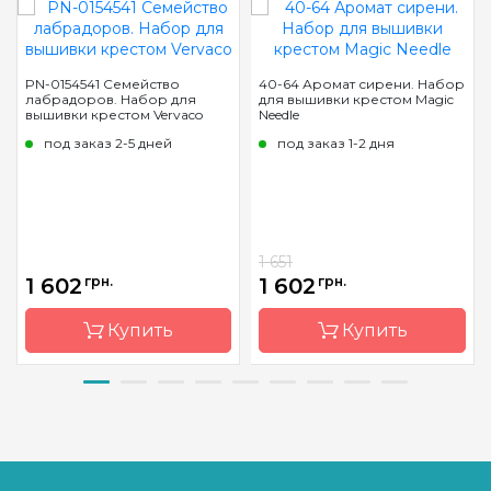
PN-0154541 Семейство
40-64 Аромат сирени. Набор
лабрадоров. Набор для
для вышивки крестом Magic
вышивки крестом Vervaco
Needle
под заказ 2-5 дней
под заказ 1-2 дня
1 651
1 602
грн.
1 602
грн.
Купить
Купить
Бренд
Vervaco
Бренд
Magic
Needle
Страна-
Бельгия
производитель
Страна-
Латвия