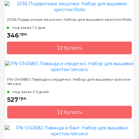
Бренд
Riolis
2036 Подарочные мешочки. Набор для вышивки крестом Riolis
Страна-производитель
Литва
под заказ 1-2 дня
Размер
10х18 см
346
грн.
Канва
Aida 15 Zweigart
Купить
Зашивка
частичная
Бренд
Riolis
PN-0143680 Лаванда и сердечко. Набор для вышивки крестом
Vervaco
Страна-производитель
Литва
под заказ 2-5 дней
Размер
14х20 см
527
грн.
Канва
Aida 18 Zweigart
Купить
Зашивка
частичная