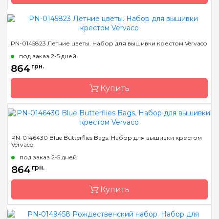
Бренд
Vervaco
PN-0145823 Летние цветы. Набор для вышивки крестом Vervaco
Страна-производитель
Бельгия
под заказ 2-5 дней
Размер
8x12 см *3 шт
864
грн.
Канва
Aida № 18 Zweigart
Купить
Зашивка
частичная
Бренд
Vervaco
PN-0146430 Blue Butterflies Bags. Набор для вышивки крестом
Vervaco
Страна-производитель
Бельгия
под заказ 2-5 дней
Размер
8x12 см *3 шт
864
грн.
Канва
Aida № 18 Zweigart
Купить
Зашивка
частичная