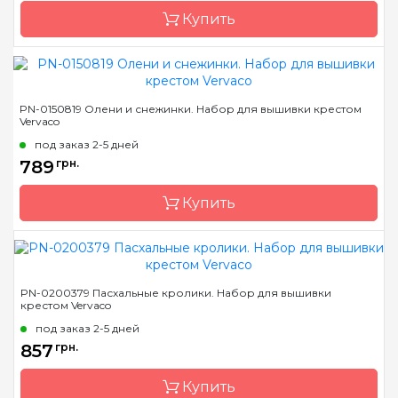
Купить
Зашивка
частичная
Бренд
Vervaco
PN-0150819 Олени и снежинки. Набор для вышивки крестом
Vervaco
Страна-производитель
Бельгия
под заказ 2-5 дней
Размер
8x12 см *3 шт
789
грн.
Канва
Aida № 18 Zweigart
Купить
Зашивка
частичная
Бренд
Vervaco
PN-0200379 Пасхальные кролики. Набор для вышивки
крестом Vervaco
Страна-производитель
Бельгия
под заказ 2-5 дней
Размер
8x12 см
857
грн.
Канва
Aida № 18 Zweigart
Купить
Зашивка
частичная