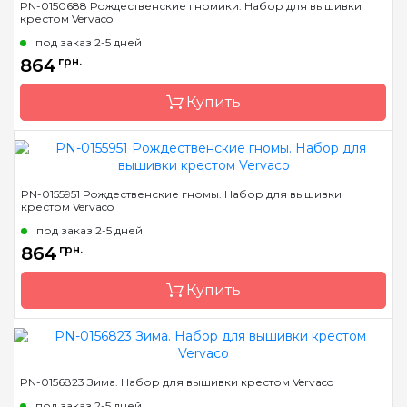
PN-0150688 Рождественские гномики. Набор для вышивки
крестом Vervaco
Страна-производитель
Бельгия
под заказ 2-5 дней
Размер
6x20 см
864
грн.
Канва
Aida № 18 Zweigart
Купить
Зашивка
частичная
Бренд
Vervaco
PN-0155951 Рождественские гномы. Набор для вышивки
крестом Vervaco
Страна-производитель
Бельгия
под заказ 2-5 дней
Размер
8x12 см
864
грн.
Канва
Aida № 18 Zweigart
Купить
Зашивка
частичная
Бренд
Vervaco
PN-0156823 Зима. Набор для вышивки крестом Vervaco
Страна-производитель
Бельгия
под заказ 2-5 дней