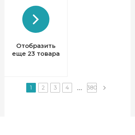
Бренд
LanArte
Страна-производитель
Бельгия
Размер
39x49 см
Канва
лен № 27 Zweigart
Зашивка
полная
Отобразить
еще 23 товара
1
2
3
4
380
...