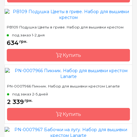
Бренд
LanArte
PB109 Подушка Цветы в гриве. Набор для вышивки крестом
Страна-производитель
Бельгия
под заказ 1-2 дня
Размер
69x18 см
634
грн.
Канва
лен № 27 Zweigart
Купить
Зашивка
частичная
Бренд
Luca-S
PN-0007966 Пикник. Набор для вышивки крестом Lanarte
Страна-производитель
Молдова
под заказ 2-5 дней
Размер
40х40 cm
2 339
грн.
Канва
Floba/53 ct.25, мулине
Купить
Anchor
Зашивка
частичная