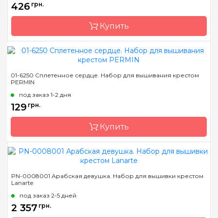
426
грн.
Канва
Floba/53 ct.25, мулине
Anchor
Купить
Зашивка
частичная
Бренд
LanArte
01-6250 Сплетенное сердце. Набор для вышивания крестом
PERMIN
Страна-производитель
Бельгия
под заказ 1-2 дня
Размер
12.5x12.5 см
129
грн.
Канва
лен № 27 Zweigart
Купить
Зашивка
частичная
Бренд
Permin
PN-0008001 Арабская девушка. Набор для вышивки крестом
Lanarte
Страна-производитель
Дания
под заказ 2-5 дней
Размер
8х8 см
2 357
грн.
Канва
AIDA Permin №14