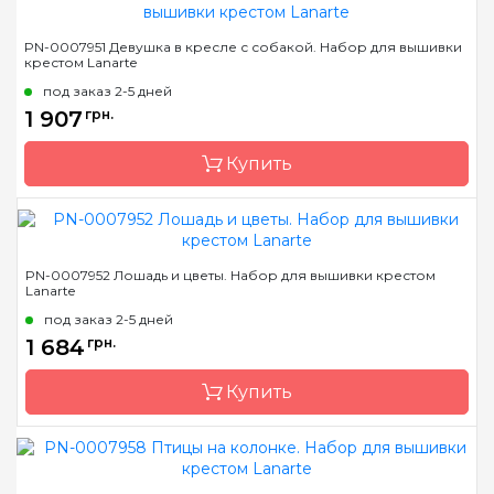
Бренд
LanArte
PN-0007951 Девушка в кресле с собакой. Набор для вышивки
крестом Lanarte
Страна-производитель
Бельгия
под заказ 2-5 дней
Размер
36x36 см
1 907
грн.
Канва
лен № 30 Zweigart
Купить
Зашивка
частичная
Бренд
LanArte
PN-0007952 Лошадь и цветы. Набор для вышивки крестом
Lanarte
Страна-производитель
Бельгия
под заказ 2-5 дней
Размер
39x49 см
1 684
грн.
Канва
лен № 30 Zweigart
Купить
Зашивка
частичная
Бренд
LanArte