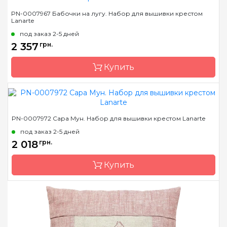
Бренд
LanArte
PN-0007967 Бабочки на лугу. Набор для вышивки крестом
Lanarte
Страна-производитель
Бельгия
под заказ 2-5 дней
Размер
32x37 см
2 357
грн.
Канва
лен № 27 Zweigart
Купить
Зашивка
частичная
Бренд
LanArte
PN-0007972 Сара Мун. Набор для вышивки крестом Lanarte
Страна-производитель
Бельгия
под заказ 2-5 дней
Размер
56x32 см
2 018
грн.
Канва
лен № 27 Zweigart
Купить
Зашивка
частичная
Бренд
LanArte
Страна-производитель
Бельгия