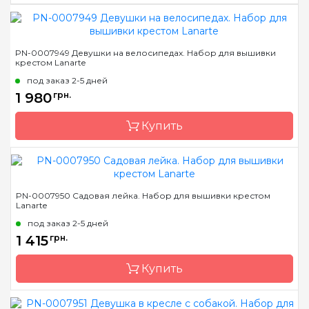
Бренд
LanArte
PN-0007949 Девушки на велосипедах. Набор для вышивки
крестом Lanarte
Страна-производитель
Бельгия
под заказ 2-5 дней
Размер
29x39 см
1 980
грн.
Канва
лен № 30 Zweigart
Зашивка
Купить
частичная
Бренд
LanArte
PN-0007950 Садовая лейка. Набор для вышивки крестом
Lanarte
Страна-производитель
Бельгия
под заказ 2-5 дней
Размер
39x49 см
1 415
грн.
Канва
лен № 30 Zweigart
Купить
Зашивка
частичная