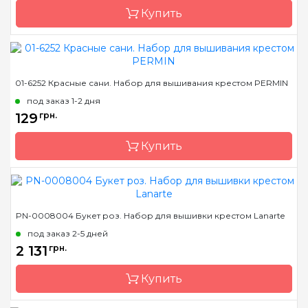
Купить
Зашивка
полная
Бренд
LanArte
01-6252 Красные сани. Набор для вышивания крестом PERMIN
Страна-производитель
Бельгия
под заказ 1-2 дня
Размер
34x44 см
129
грн.
Канва
лен № 27 Zweigart
Купить
Зашивка
полная
Бренд
Permin
PN-0008004 Букет роз. Набор для вышивки крестом Lanarte
Страна-производитель
Дания
под заказ 2-5 дней
Размер
8х8 см
2 131
грн.
Канва
AIDA Permin №14
Купить
Зашивка
полная