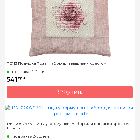
Размер
33x38 см
Канва
лен № 35 Zweigart
Зашивка
частичная
PB113 Подушка Роза. Набор для вышивки крестом
под заказ 1-2 дня
541
грн.
Купить
Бренд
Luca-S
PN-0007976 Птицы у кормушки. Набор для вышивки крестом
Lanarte
Страна-производитель
Молдова
под заказ 2-5 дней
Размер
40х40 cm