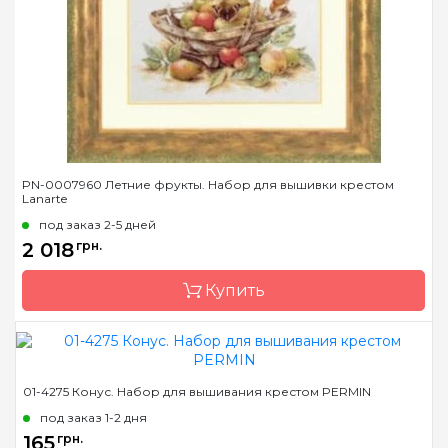
Размер
7х10 см
Канва
AIDA Permin №18
Зашивка
частичная
PN-0007960 Летние фрукты. Набор для вышивки крестом
Lanarte
под заказ 2-5 дней
2 018
грн.
Купить
Бренд
LanArte
01-4275 Конус. Набор для вышивания крестом PERMIN
Страна-производитель
Бельгия
под заказ 1-2 дня
Размер
39x29 см
165
грн.