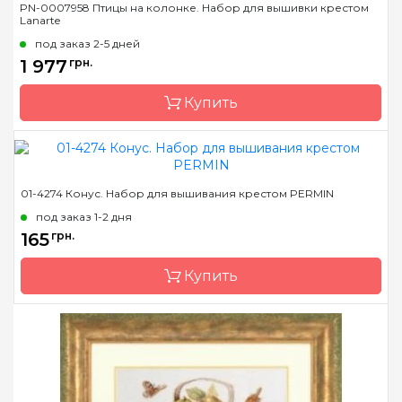
PN-0007958 Птицы на колонке. Набор для вышивки крестом
Lanarte
Страна-производитель
Бельгия
под заказ 2-5 дней
Размер
39x49 см
1 977
грн.
Канва
лен № 27 Zweigart
Купить
Зашивка
частичная
Бренд
LanArte
01-4274 Конус. Набор для вышивания крестом PERMIN
Страна-производитель
Бельгия
под заказ 1-2 дня
Размер
29x39 см
165
грн.
Канва
лен № 27 Zweigart
Купить
Зашивка
частичная
Бренд
Permin
Страна-производитель
Дания