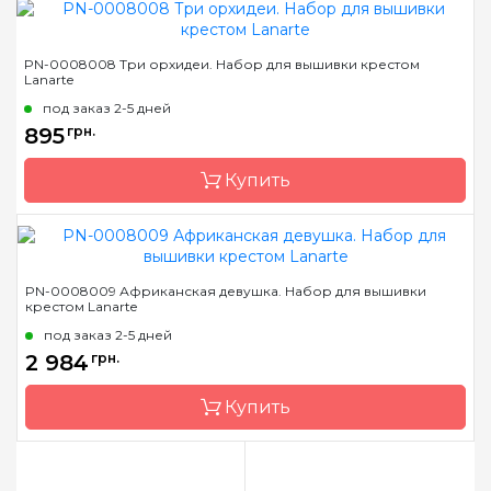
Бренд
LanArte
PN-0008008 Три орхидеи. Набор для вышивки крестом
Lanarte
Страна-производитель
Бельгия
под заказ 2-5 дней
Размер
49x39 см
895
грн.
Канва
лен № 30 Zweigart
Купить
Зашивка
частичная
Бренд
LanArte
PN-0008009 Африканская девушка. Набор для вышивки
крестом Lanarte
Страна-производитель
Бельгия
под заказ 2-5 дней
Размер
17x23 см
2 984
грн.
Канва
лен № 27 Zweigart
Купить
Зашивка
частичная