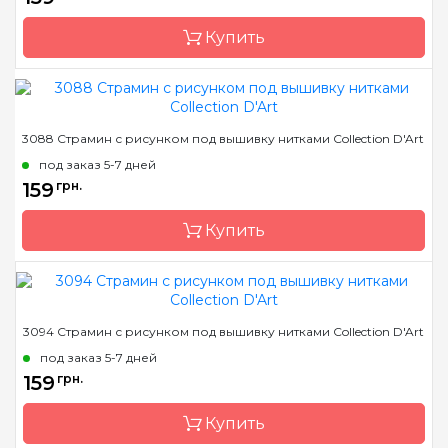
Канва
страмин 40 или 44
Купить
Зашивка
полная
Бренд
Collection D'Art
3088 Страмин с рисунком под вышивку нитками Collection D'Art
Страна-производитель
Греция
под заказ 5-7 дней
Размер
14х18 cm
159
грн.
Канва
страмин 40 или 44
Купить
Зашивка
полная
Бренд
Collection D'Art
3094 Страмин с рисунком под вышивку нитками Collection D'Art
Страна-производитель
Греция
под заказ 5-7 дней
Размер
14х18 cm
159
грн.
Канва
страмин 40 или 44
Купить
Зашивка
полная