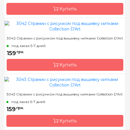
Канва
страмин 40 или 44
Купить
Зашивка
полная
Бренд
Collection D'Art
3042 Страмин с рисунком под вышивку нитками Collection D'Art
Страна-производитель
Греция
под заказ 5-7 дней
Размер
14х18 cm
159
грн.
Канва
страмин 40 или 44
Купить
Зашивка
полная
Бренд
Collection D'Art
3043 Страмин с рисунком под вышивку нитками Collection D'Art
Страна-производитель
Греция
под заказ 5-7 дней
Размер
14х18 cm
159
грн.
Канва
страмин 40 или 44
Купить
Зашивка
полная