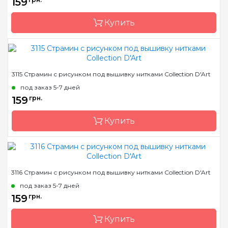
159
Канва
страмин 40 или 44
Купить
Зашивка
полная
Бренд
Collection D'Art
3115 Страмин с рисунком под вышивку нитками Collection D'Art
Страна-производитель
Греция
под заказ 5-7 дней
Размер
14х18 cm
159
грн.
Канва
страмин 40 или 44
Купить
Зашивка
полная
Бренд
Collection D'Art
3116 Страмин с рисунком под вышивку нитками Collection D'Art
Страна-производитель
Греция
под заказ 5-7 дней
Размер
14х18 cm
159
грн.
Канва
страмин 40 или 44
Купить
Зашивка
полная