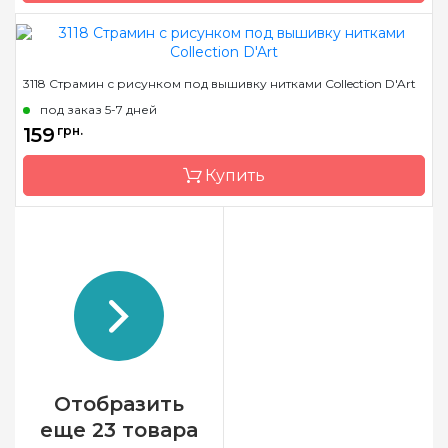
Бренд
Collection D'Art
3118 Страмин с рисунком под вышивку нитками Collection D'Art
Страна-производитель
Греция
под заказ 5-7 дней
Размер
14х18 cm
159
грн.
Канва
страмин 40 или 44
Купить
Зашивка
полная
Бренд
Collection D'Art
Страна-производитель
Греция
Размер
14х18 cm
Канва
страмин 40 или 44
Зашивка
полная
Отобразить
еще 23 товара