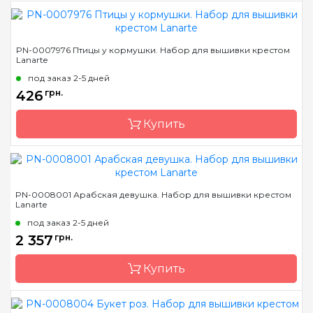
Бренд
LanArte
PN-0007976 Птицы у кормушки. Набор для вышивки крестом
Lanarte
Страна-производитель
Бельгия
под заказ 2-5 дней
Размер
33x38 см
426
грн.
Канва
лен № 35 Zweigart
Купить
Зашивка
частичная
Бренд
LanArte
PN-0008001 Арабская девушка. Набор для вышивки крестом
Lanarte
Страна-производитель
Бельгия
под заказ 2-5 дней
Размер
12.5x12.5 см
2 357
грн.
Канва
лен № 27 Zweigart
Купить
Зашивка
частичная