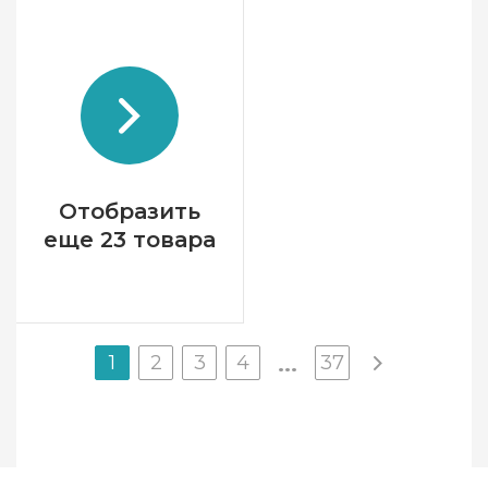
Бренд
LanArte
Страна-производитель
Бельгия
Размер
49x39 см
Канва
лен № 30 Zweigart
Зашивка
частичная
Отобразить
еще 23 товара
1
2
3
4
37
...