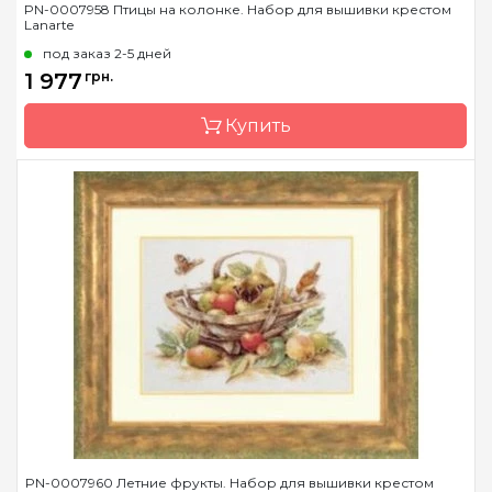
PN-0007958 Птицы на колонке. Набор для вышивки крестом
Lanarte
Страна-производитель
Бельгия
под заказ 2-5 дней
Размер
39x49 см
1 977
грн.
Канва
лен № 27 Zweigart
Купить
Зашивка
частичная
Бренд
LanArte
Страна-производитель
Бельгия
Размер
29x39 см
Канва
лен № 27 Zweigart
Зашивка
частичная
PN-0007960 Летние фрукты. Набор для вышивки крестом