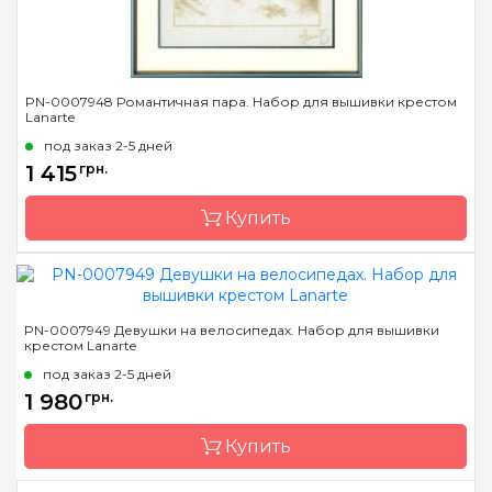
PN-0007948 Романтичная пара. Набор для вышивки крестом
Lanarte
под заказ 2-5 дней
1 415
грн.
Купить
Бренд
LanArte
PN-0007949 Девушки на велосипедах. Набор для вышивки
крестом Lanarte
Страна-производитель
Бельгия
под заказ 2-5 дней
Размер
29x39 см
1 980
грн.
Канва
лен № 30 Zweigart
Зашивка
Купить
частичная