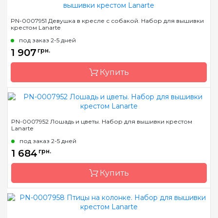
Бренд
LanArte
PN-0007951 Девушка в кресле с собакой. Набор для вышивки
крестом Lanarte
Страна-производитель
Бельгия
под заказ 2-5 дней
Размер
36x36 см
1 907
грн.
Канва
лен № 30 Zweigart
Купить
Зашивка
частичная
Бренд
LanArte
PN-0007952 Лошадь и цветы. Набор для вышивки крестом
Lanarte
Страна-производитель
Бельгия
под заказ 2-5 дней
Размер
39x49 см
1 684
грн.
Канва
лен № 30 Zweigart
Купить
Зашивка
частичная
Бренд
LanArte