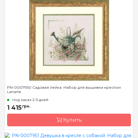
Бренд
LanArte
Страна-производитель
Бельгия
Размер
39x49 см
Канва
лен № 30 Zweigart
Зашивка
частичная
PN-0007950 Садовая лейка. Набор для вышивки крестом
Lanarte
под заказ 2-5 дней
1 415
грн.
Купить