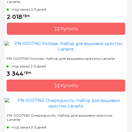
Lanarte
под заказ 2-5 дней
2 018
грн.
Купить
Бренд
LanArte
PN-0007961 Коллаж. Набор для вышивки крестом Lanarte
Страна-производитель
Бельгия
под заказ 2-5 дней
Размер
39x29 см
3 344
грн.
Канва
лен № 27 Zweigart
Купить
Зашивка
частичная
Бренд
LanArte
PN-0007963 Очередность. Набор для вышивки крестом
Lanarte
Страна-производитель
Бельгия
под заказ 2-5 дней
Размер
52x63 см