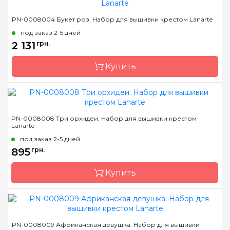
Бренд
LanArte
PN-0008004 Букет роз. Набор для вышивки крестом Lanarte
Страна-производитель
Бельгия
под заказ 2-5 дней
Размер
34x44 см
2 131
грн.
Канва
лен № 27 Zweigart
Купить
Зашивка
полная
Бренд
LanArte
PN-0008008 Три орхидеи. Набор для вышивки крестом
Lanarte
Страна-производитель
Бельгия
под заказ 2-5 дней
Размер
49x39 см
895
грн.
Канва
лен № 30 Zweigart
Купить
Зашивка
частичная
Бренд
LanArte
PN-0008009 Африканская девушка. Набор для вышивки