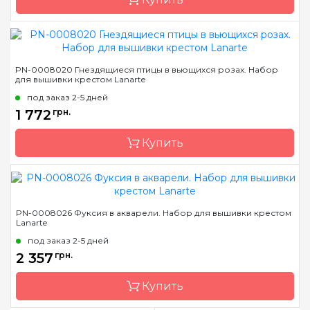
Зашивка
частичная
Бренд
LanArte
PN-0008020 Гнездящиеся птицы в вьющихся розах. Набор
для вышивки крестом Lanarte
Страна-производитель
Бельгия
под заказ 2-5 дней
Размер
40x40 см
1 772
грн.
Канва
лен № 27 Zweigart
Купить
Зашивка
полная
Бренд
LanArte
PN-0008026 Фуксия в акварели. Набор для вышивки крестом
Lanarte
Страна-производитель
Бельгия
под заказ 2-5 дней
Размер
29x39 см
2 357
грн.
Канва
лен № 27 Zweigart
Купить
Зашивка
частичная