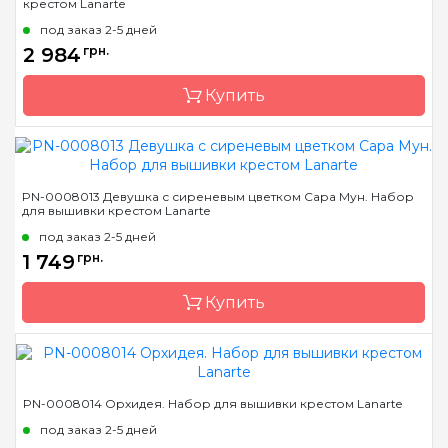
крестом Lanarte
Страна-производитель
Бельгия
под заказ 2-5 дней
Размер
17x23 см
2 984
грн.
Канва
лен № 27 Zweigart
Купить
Зашивка
частичная
Бренд
LanArte
PN-0008013 Девушка с сиреневым цветком Сара Мун. Набор
для вышивки крестом Lanarte
Страна-производитель
Бельгия
под заказ 2-5 дней
Размер
39x49 см
1 749
грн.
Канва
лен № 27 Zweigart
Купить
Зашивка
полная
Бренд
LanArte
PN-0008014 Орхидея. Набор для вышивки крестом Lanarte
Страна-производитель
Бельгия
под заказ 2-5 дней