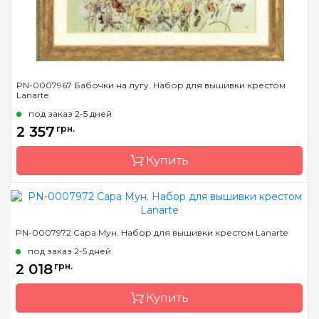
Зашивка
частичная
PN-0007967 Бабочки на лугу. Набор для вышивки крестом
Lanarte
под заказ 2-5 дней
2 357
грн.
Купить
Бренд
LanArte
PN-0007972 Сара Мун. Набор для вышивки крестом Lanarte
Страна-производитель
Бельгия
под заказ 2-5 дней
Размер
56x32 см
2 018
грн.
Канва
лен № 27 Zweigart
Купить
Зашивка
частичная