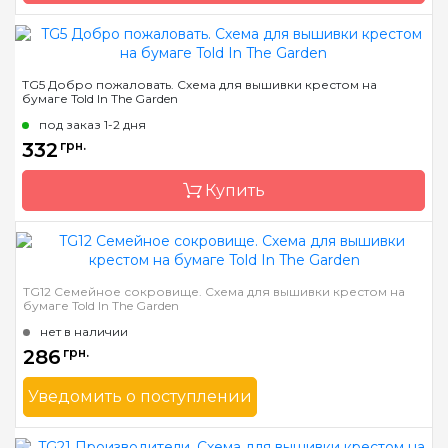
Бренд
Told In The Garden
TG5 Добро пожаловать. Схема для вышивки крестом на
бумаге Told In The Garden
Страна-производитель
США
под заказ 1-2 дня
Размер
22х32 см
332
грн.
Зашивка
частичная
Купить
Бренд
Told In The Garden
TG12 Семейное сокровище. Схема для вышивки крестом на
бумаге Told In The Garden
Страна-производитель
США
нет в наличии
Размер
26 x 19 см
286
грн.
Зашивка
частичная
Уведомить о поступлении
Бренд
Told In The Garden