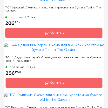
Бренд
Told In The Garden
TG4 Урожай. Схема для вышивки крестом на бумаге Told In The
Garden
Страна-производитель
США
под заказ 1-2 дня
Размер
25х25 см
286
грн.
Зашивка
частичная
Купить
Бренд
Told In The Garden
TG44 Дедушкин сарай. Схема для вышивки крестом на бумаге
Told In The Garden
Страна-производитель
США
под заказ 1-2 дня
Размер
38х18 см
286
грн.
Зашивка
частичная
Купить
Бренд
Told In The Garden
TG1 Квилтинг. Схема для вышивки крестом на бумаге Told In The