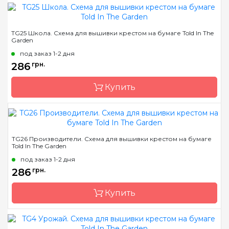
Бренд
Told In The Garden
TG25 Школа. Схема для вышивки крестом на бумаге Told In The
Garden
Страна-производитель
США
под заказ 1-2 дня
Размер
16 x 38 см
286
грн.
Зашивка
частичная
Купить
Бренд
Told In The Garden
TG26 Производители. Схема для вышивки крестом на бумаге
Told In The Garden
Страна-производитель
США
под заказ 1-2 дня
Размер
25 x 37 см
286
грн.
Зашивка
частичная
Купить