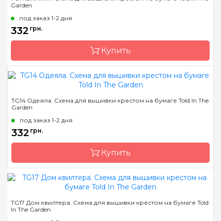
Garden
Страна-производитель
США
под заказ 1-2 дня
Размер
25 x 26 см
332
грн.
Зашивка
частичная
Купить
Бренд
Told In The Garden
TG14 Одеяла. Схема для вышивки крестом на бумаге Told In The
Garden
Страна-производитель
США
под заказ 1-2 дня
Размер
24х24 см
332
грн.
Зашивка
частичная
Купить
Бренд
Told In The Garden
TG17 Дом квилтера. Схема для вышивки крестом на бумаге Told
In The Garden
Страна-производитель
США