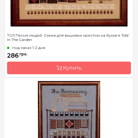
TG11 Песня людей. Схема для вышивки крестом на бумаге Told
In The Garden
под заказ 1-2 дня
286
грн.
Купить
Бренд
Told In The Garden
Страна-производитель
США
Размер
38х22 см
Зашивка
частичная