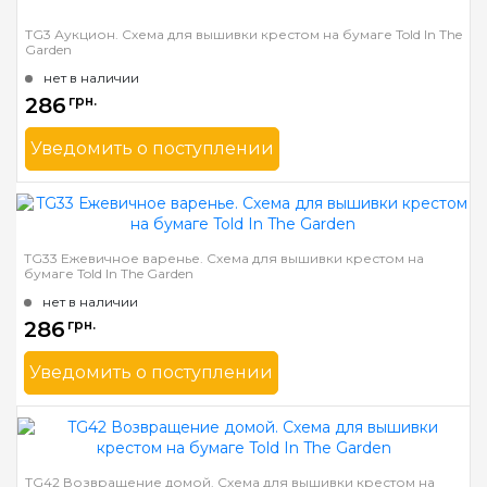
TG3 Аукцион. Схема для вышивки крестом на бумаге Told In The
Garden
нет в наличии
286
грн.
Уведомить о поступлении
Бренд
Told In The Garden
Страна-производитель
США
Размер
38х16 см
TG33 Ежевичное варенье. Схема для вышивки крестом на
бумаге Told In The Garden
Зашивка
частичная
нет в наличии
286
грн.
Уведомить о поступлении
Бренд
Told In The Garden
Страна-производитель
США
Размер
25 x 18 см
TG42 Возвращение домой. Схема для вышивки крестом на