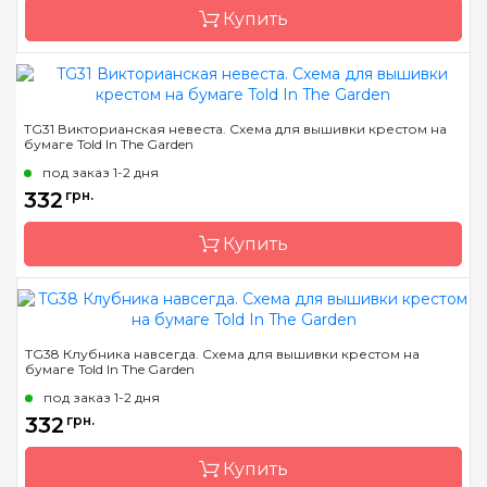
Купить
Бренд
Told In The Garden
TG31 Викторианская невеста. Схема для вышивки крестом на
бумаге Told In The Garden
Страна-производитель
США
под заказ 1-2 дня
Размер
27х18 см
332
грн.
Зашивка
частичная
Купить
Бренд
Told In The Garden
TG38 Клубника навсегда. Схема для вышивки крестом на
бумаге Told In The Garden
Страна-производитель
США
под заказ 1-2 дня
Размер
15 x 27 см
332
грн.
Зашивка
частичная
Купить