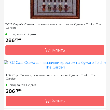
TG13 Сарай. Схема для вышивки крестом на бумаге Told In The
Garden
под заказ 1-2 дня
286
грн.
Купить
Бренд
Told In The Garden
TG2 Сад. Схема для вышивки крестом на бумаге Told In The
Garden
Страна-производитель
США
под заказ 1-2 дня
Размер
25 x 38 см
286
грн.
Зашивка
частичная
Купить