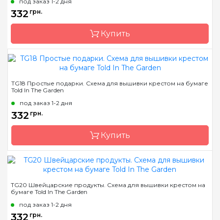
под заказ 1-2 дня
Размер
12 x 16 см (6шт)
332
грн.
Зашивка
частичная
Купить
Бренд
Told In The Garden
TG18 Простые подарки. Схема для вышивки крестом на бумаге
Told In The Garden
Страна-производитель
США
под заказ 1-2 дня
Размер
22х29 см
332
грн.
Зашивка
частичная
Купить
Бренд
Told In The Garden
TG20 Швейцарские продукты. Схема для вышивки крестом на
бумаге Told In The Garden
Страна-производитель
США
под заказ 1-2 дня
Размер
12х7 см
332
грн.