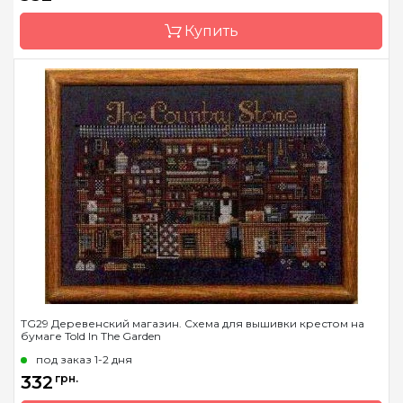
Зашивка
частичная
Купить
Бренд
Told In The Garden
Страна-производитель
США
Размер
25х30 см
Зашивка
частичная
TG29 Деревенский магазин. Схема для вышивки крестом на
бумаге Told In The Garden
под заказ 1-2 дня
332
грн.