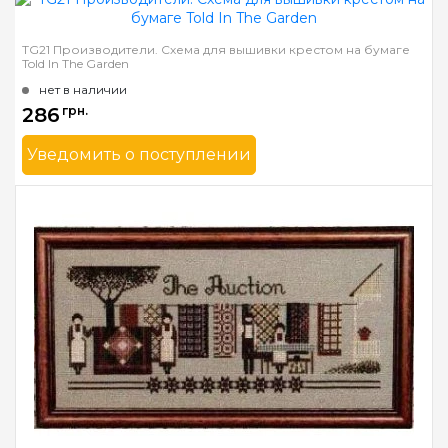
Страна-производитель
США
Размер
25 x 37 см
TG21 Производители. Схема для вышивки крестом на бумаге
Told In The Garden
Зашивка
частичная
нет в наличии
286
грн.
Уведомить о поступлении
Бренд
Told In The Garden
Страна-производитель
США
Размер
38 x 20 см
Зашивка
частичная