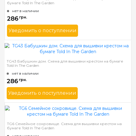
бумаге Told In The Garden
Зашивка
частичная
нет в наличии
286
грн.
Уведомить о поступлении
Бренд
Told In The Garden
Страна-производитель
США
Размер
36х25 см
TG43 Бабушкин дом. Схема для вышивки крестом на бумаге
Told In The Garden
Зашивка
частичная
нет в наличии
286
грн.
Уведомить о поступлении
Бренд
Told In The Garden
Страна-производитель
США
Размер
25х26 см
TG6 Семейное сокровище. Схема для вышивки крестом на
бумаге Told In The Garden
Зашивка
частичная
нет в наличии