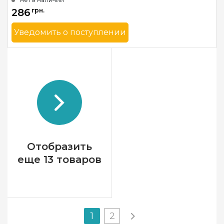
286
грн.
Уведомить о поступлении
Бренд
Told In The Garden
Страна-производитель
США
Размер
33 x 25 см
Зашивка
частичная
Отобразить
еще 13 товаров
1
2