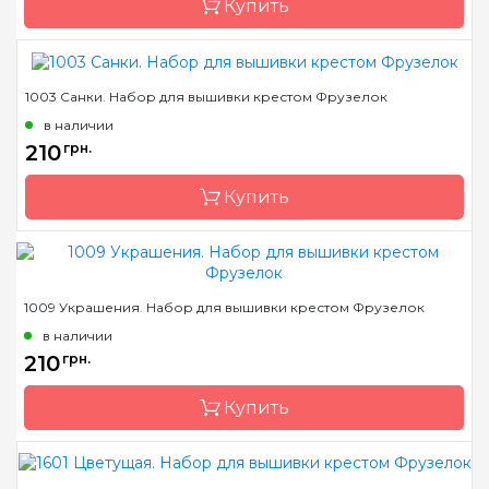
Купить
Канва
Деревянная основа
Зашивка
частичная
1003 Санки. Набор для вышивки крестом Фрузелок
Бренд
Фрузелок
в наличии
Страна-производитель
Украина
210
грн.
Размер
7,5*4 см
Купить
Канва
Деревянная основа
Зашивка
частичная
Бренд
Фрузелок
1009 Украшения. Набор для вышивки крестом Фрузелок
Страна-производитель
Украина
в наличии
Размер
7,5*4 см
210
грн.
Канва
Деревянная основа
Купить
Зашивка
частичная