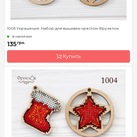
1005 Украшения. Набор для вышивки крестом Фрузелок
в наличии
135
грн.
Купить
Бренд
Фрузелок
Страна-производитель
Украина
Размер
D 5 см
Канва
Деревянная основа
Зашивка
частичная