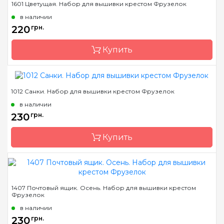
1601 Цветущая. Набор для вышивки крестом Фрузелок
Бренд
Фрузелок
в наличии
Страна-производитель
Украина
220
грн.
Размер
D 5 см
Купить
Канва
Деревянная основа
Зашивка
частичная
1012 Санки. Набор для вышивки крестом Фрузелок
Бренд
Фрузелок
в наличии
Страна-производитель
Украина
230
грн.
Размер
10*7,5 см
Купить
Канва
Деревянная основа
Зашивка
частичная
Бренд
Фрузелок
1407 Почтовый ящик. Осень. Набор для вышивки крестом
Фрузелок
Страна-производитель
Украина
в наличии
Размер
7,5*4 см
230
грн.