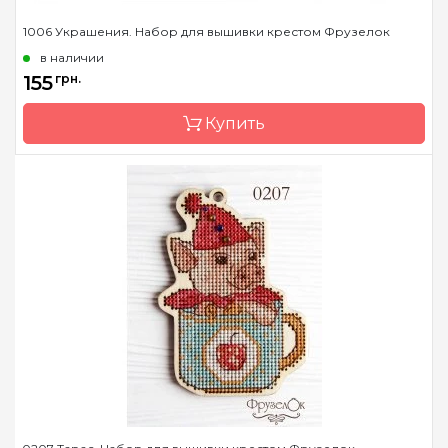
1006 Украшения. Набор для вышивки крестом Фрузелок
в наличии
155
грн.
Купить
Бренд
Фрузелок
Страна-производитель
Украина
Размер
D 5 см
Канва
Деревянная основа
Зашивка
частичная