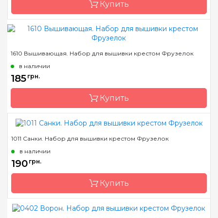
Купить
Канва
Деревянная основа
Зашивка
частичная
Бренд
Фрузелок
1610 Вышивающая. Набор для вышивки крестом Фрузелок
Страна-производитель
Украина
в наличии
Размер
7,5*4 см
185
грн.
Канва
Деревянная основа
Купить
Зашивка
частичная
1011 Санки. Набор для вышивки крестом Фрузелок
Бренд
Фрузелок
в наличии
Страна-производитель
Украина
190
грн.
Размер
10*7,5 см
Купить
Канва
Деревянная основа
Зашивка
частичная