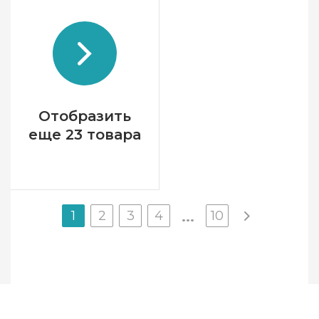
Бренд
Фрузелок
Страна-производитель
Украина
Размер
12,5*9,5 см
Канва
Деревянная основа
Зашивка
частичная
Отобразить
еще 23 товара
1
2
3
4
10
...