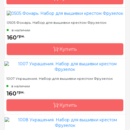
Зашивка
частичная
0505 Фонарь. Набор для вышивки крестом Фрузелок
Бренд
Фрузелок
в наличии
Страна-производитель
Украина
160
грн.
Размер
5х11 см
Купить
Канва
Деревянная основа
Зашивка
частичная
Бренд
Фрузелок
1007 Украшения. Набор для вышивки крестом Фрузелок
Страна-производитель
Украина
в наличии
Размер
5*11.5 см
160
грн.
Канва
Деревянная основа
Купить
Зашивка
частичная