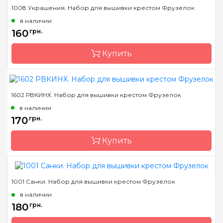
Бренд
Фрузелок
1008 Украшения. Набор для вышивки крестом Фрузелок
Страна-производитель
Украина
в наличии
Размер
D 5 см
160
грн.
Канва
Деревянная основа
Купить
Зашивка
частичная
1602 РВКИНХ. Набор для вышивки крестом Фрузелок
Бренд
Фрузелок
в наличии
Страна-производитель
Украина
170
грн.
Размер
D 5 см
Купить
Канва
Деревянная основа
Зашивка
частичная
1001 Санки. Набор для вышивки крестом Фрузелок
Бренд
Фрузелок
в наличии
Страна-производитель
Украина
180
грн.
Размер
9*6,5 см