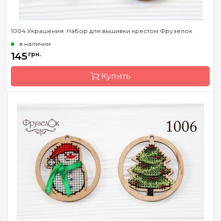
1004 Украшения. Набор для вышивки крестом Фрузелок
в наличии
145
грн.
Купить
Бренд
Фрузелок
Страна-производитель
Украина
Размер
D 5 см
Канва
Деревянная основа
Зашивка
частичная