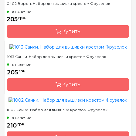
0402 Ворон. Набор для вышивки крестом Фрузелок
Бренд
Фрузелок
в наличии
Страна-производитель
Украина
205
грн.
Размер
7,5*4 см
Купить
Канва
Деревянная основа
Зашивка
частичная
1013 Санки. Набор для вышивки крестом Фрузелок
Бренд
Фрузелок
в наличии
Страна-производитель
Украина
205
грн.
Размер
11х11 см
Купить
Канва
Деревянная основа
Зашивка
частичная
1002 Санки. Набор для вышивки крестом Фрузелок
Бренд
Фрузелок
в наличии
Страна-производитель
Украина
210
грн.
Размер
7,5*4 см