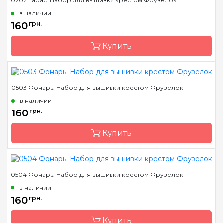
0207 Тарас. Набор для вышивки крестом Фрузелок
в наличии
160
грн.
Купить
0503 Фонарь. Набор для вышивки крестом Фрузелок
Бренд
Фрузелок
в наличии
Страна-производитель
Украина
160
грн.
Размер
8х11 см
Купить
Канва
Деревянная основа
Зашивка
частичная
0504 Фонарь. Набор для вышивки крестом Фрузелок
Бренд
Фрузелок
в наличии
Страна-производитель
Украина
160
грн.
Размер
5х11 см
Купить
Канва
Деревянная основа