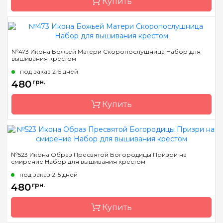
Купить
Зашивка
полная
Бренд
Чарівна Мить
№473 Икона Божьей Матери Скоропослушница Набор для
вышивания крестом
Страна-производитель
Украина
под заказ 2-5 дней
Размер
21x27 см
480
грн.
Канва
Aida 16
Купить
Зашивка
полная
Бренд
Чарівна Мить
№523 Икона Образ Пресвятой Богородицы Призри на
смирение Набор для вышивания крестом
Страна-производитель
Украина
под заказ 2-5 дней
Размер
19.5x25.5 см
480
грн.
Канва
Aida 16
Купить
Зашивка
полная