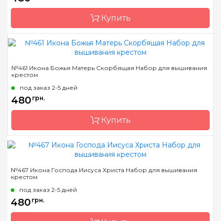
Канва
Aida 16
Купить
Зашивка
полная
Бренд
Чарівна Мить
№461 Икона Божья Матерь Скорбящая Набор для вышивания
крестом
Страна-производитель
Украина
под заказ 2-5 дней
Размер
21x26.5 см
480
грн.
Канва
Aida 16
Купить
Зашивка
полная
Бренд
Чарівна Мить
№467 Икона Господа Иисуса Христа Набор для вышивания
крестом
Страна-производитель
Украина
под заказ 2-5 дней
Размер
20.5x27 см
480
грн.
Канва
Aida 16