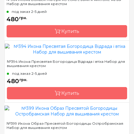
Набор для вышивания крестом
Страна-производитель
Украина
под заказ 2-5 дней
Размер
21x27 см
480
грн.
Канва
Aida 16
Купить
Зашивка
полная
Бренд
Чарівна Мить
№394 Икона Пресвятая Богородица Відрада і втіха Набор для
вышивания крестом
Страна-производитель
Украина
под заказ 2-5 дней
Размер
20x24.5 см
480
грн.
Канва
Aida 16
Купить
Зашивка
полная
Бренд
Чарівна Мить
№399 Икона Образ Пресвятой Богородицы Остробрамская
Набор для вышивания крестом
Страна-производитель
Украина