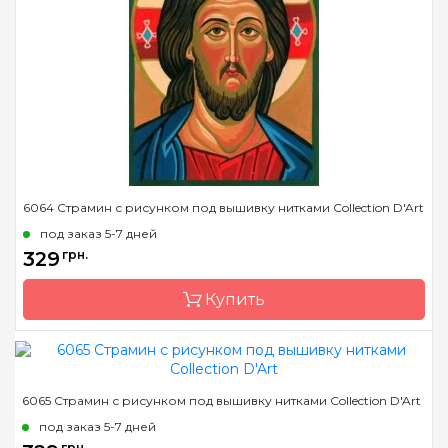
Страна-производитель
Греция
Размер
22х30 cm
Канва
страмин 40 или 44
Зашивка
полная
6064 Страмин с рисунком под вышивку нитками Collection D'Art
под заказ 5-7 дней
329
грн.
Купить
Бренд
Collection D'Art
6065 Страмин с рисунком под вышивку нитками Collection D'Art
Страна-производитель
Греция
под заказ 5-7 дней
Размер
22х30 cm
грн.