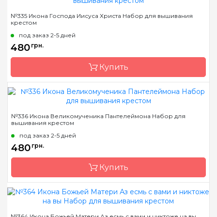
Бренд
Чарівна Мить
№335 Икона Господа Иисуса Христа Набор для вышивания
крестом
Страна-производитель
Украина
под заказ 2-5 дней
Размер
20.5x26 см
480
грн.
Канва
Aida 16
Купить
Зашивка
полная
Бренд
Чарівна Мить
№336 Икона Великомученика Пантелеймона Набор для
вышивания крестом
Страна-производитель
Украина
под заказ 2-5 дней
Размер
22x24 см
480
грн.
Канва
Aida 16
Купить
Зашивка
полная
Бренд
Чарівна Мить
№364 Икона Божьей Матери Аз есмь с вами и никтоже на вы