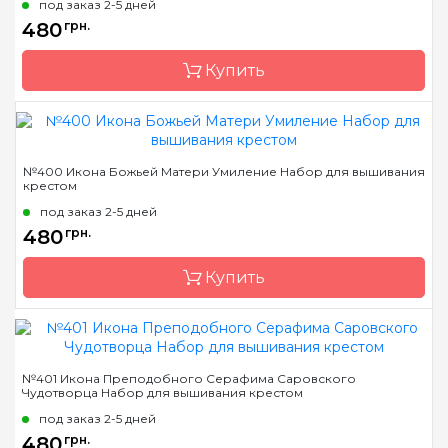
под заказ 2-5 дней
Размер
21x26 см
480
грн.
Канва
Aida 16
Купить
Зашивка
полная
Бренд
Чарівна Мить
№400 Икона Божьей Матери Умиление Набор для вышивания
крестом
Страна-производитель
Украина
под заказ 2-5 дней
Размер
21x26.5 см
480
грн.
Канва
Aida 16
Купить
Зашивка
полная
Бренд
Чарівна Мить
№401 Икона Преподобного Серафима Саровского
Чудотворца Набор для вышивания крестом
Страна-производитель
Украина
под заказ 2-5 дней
Размер
20x25.5 см
480
грн.