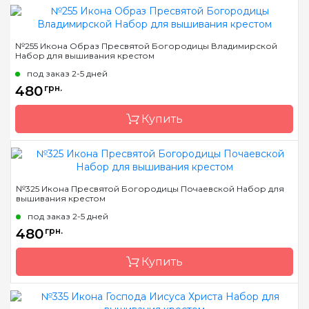
Бренд
Чарівна Мить
№255 Икона Образ Пресвятой Богородицы Владимирской
Набор для вышивания крестом
Страна-производитель
Украина
под заказ 2-5 дней
Размер
18x23 см
480
грн.
Канва
Aida 16
Купить
Зашивка
полная
Бренд
Чарівна Мить
№325 Икона Пресвятой Богородицы Почаевской Набор для
вышивания крестом
Страна-производитель
Украина
под заказ 2-5 дней
Размер
20.5x26.5 см
480
грн.
Канва
Aida 16
Купить
Зашивка
полная