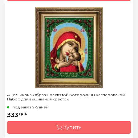
Бренд
Collection D'Art
Страна-производитель
Греция
Размер
22х30 cm
Канва
страмин 40 или 44
Зашивка
полная
А-099 Икона Образ Пресвятой Богородицы Касперовской
Набор для вышивания крестом
под заказ 2-5 дней
333
грн.
Купить