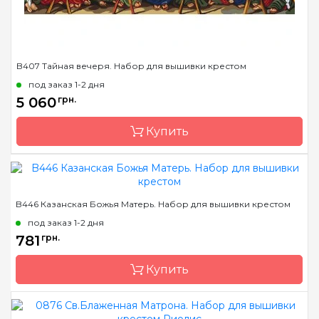
B407 Тайная вечеря. Набор для вышивки крестом
под заказ 1-2 дня
5 060
грн.
Купить
Бренд
Luca-S
B446 Казанская Божья Матерь. Набор для вышивки крестом
Страна-производитель
Молдова
под заказ 1-2 дня
Размер
130х56 cm
781
грн.
Канва
Aida 18 squared, мулине
Купить
Anchor
Зашивка
полная