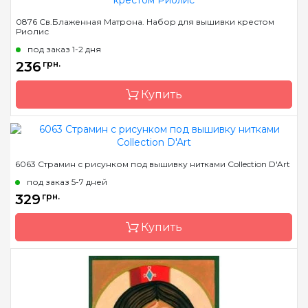
Бренд
Luca-S
0876 Св.Блаженная Матрона. Набор для вышивки крестом
Риолис
Страна-производитель
Молдова
под заказ 1-2 дня
Размер
27,5х33,5 cm
236
грн.
Канва
Aida 18 squared, мулине
Anchor
Купить
Зашивка
полная
Бренд
Riolis
6063 Страмин с рисунком под вышивку нитками Collection D'Art
Страна-производитель
Литва
под заказ 5-7 дней
Размер
16х20 см
329
грн.
Канва
Aida 15 Zweigart
Купить
Зашивка
полная
Бренд
Collection D'Art