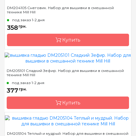
Бренд
Mill Hill
DM204105 Снеговик. Набор для вышивки в смешанной
технике Mill Hill
Страна-производитель
США
под заказ 1-2 дня
Размер
10х13 см
358
грн.
Канва
Перфорированная
бумага
Купить
Зашивка
полная
Бренд
Mill Hill
DM205101 Сладкий Зефир. Набор для вышивки в смешанной
технике Mill Hill
Страна-производитель
США
под заказ 1-2 дня
Размер
10х13 см
377
грн.
Канва
Перфорированная
бумага
Купить
Зашивка
полная
Бренд
Mill Hill
DM205104 Теплый и мудрый. Набор для вышивки в смешанной