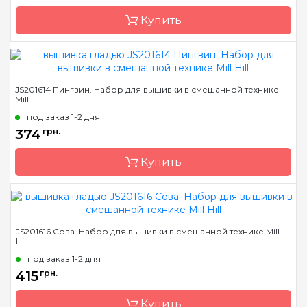
Канва
Перфорированная
бумага
Купить
Зашивка
полная
Бренд
Mill Hill
JS201614 Пингвин. Набор для вышивки в смешанной технике
Mill Hill
Страна-производитель
США
под заказ 1-2 дня
Размер
9х13 см
374
грн.
Канва
Перфорированная
бумага
Купить
Зашивка
полная
Бренд
Mill Hill
JS201616 Сова. Набор для вышивки в смешанной технике Mill
Hill
Страна-производитель
США
под заказ 1-2 дня
Размер
9х13 см
415
грн.
Канва
Перфорированная
бумага
Купить