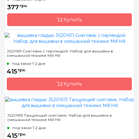
Размер
13х13 см
377
грн.
Канва
Перфорированная
бумага
Купить
Зашивка
частичная
Бренд
Mill Hill
JS201611 Снеговик с гирляндой. Набор для вышивки в
смешанной технике Mill Hill
Страна-производитель
США
под заказ 1-2 дня
Размер
7х9 см
415
грн.
Канва
Перфорированная
бумага
Купить
Зашивка
полная
Бренд
Mill Hill
JS201613 Танцующий снеговик. Набор для вышивки в
смешанной технике Mill Hill
Страна-производитель
США
под заказ 1-2 дня
Размер
9х13 см
415
грн.