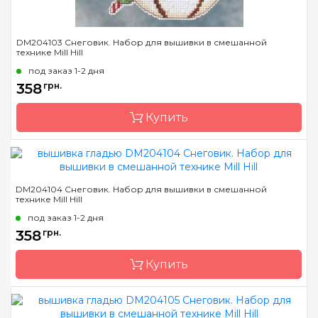
DM204103 Снеговик. Набор для вышивки в смешанной
технике Mill Hill
под заказ 1-2 дня
358
грн.
Купить
Бренд
Mill Hill
DM204104 Снеговик. Набор для вышивки в смешанной
технике Mill Hill
Страна-производитель
США
под заказ 1-2 дня
Размер
10х13 см
358
грн.
Канва
Перфорированная
бумага
Купить
Зашивка
полная