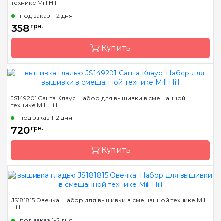
технике Mill Hill
Страна-производитель
США
под заказ 1-2 дня
Размер
10х15 см
358
грн.
Канва
Перфорированная
бумага
Купить
Зашивка
полная
Бренд
Mill Hill
JS149201 Санта Клаус. Набор для вышивки в смешанной
технике Mill Hill
Страна-производитель
США
под заказ 1-2 дня
Размер
10х15 см
720
грн.
Канва
Перфорированная
бумага
Купить
Зашивка
полная
Бренд
Mill Hill
JS181815 Овечка. Набор для вышивки в смешанной технике Mill
Hill
Страна-производитель
США
под заказ 1-2 дня