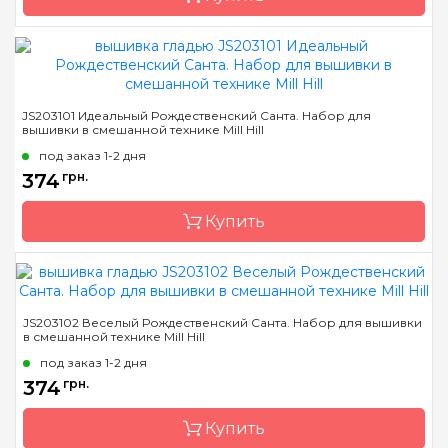
Зашивка
полная
Бренд
Mill Hill
Страна-производитель
США
JS203101 Идеальный Рождественский Санта. Набор для
вышивки в смешанной технике Mill Hill
Размер
9х13 см
под заказ 1-2 дня
Канва
Перфорированная
374
грн.
бумага
Зашивка
полная
Купить
Бренд
Mill Hill
JS203102 Веселый Рождественский Санта. Набор для вышивки
в смешанной технике Mill Hill
Страна-производитель
США
под заказ 1-2 дня
Размер
9х13 см
374
грн.
Канва
Перфорированная
бумага
Купить
Зашивка
полная