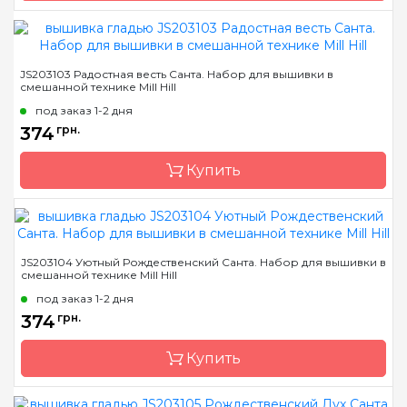
Бренд
Mill Hill
JS203103 Радостная весть Санта. Набор для вышивки в
смешанной технике Mill Hill
Страна-производитель
США
под заказ 1-2 дня
Размер
9х13 см
374
грн.
Канва
Перфорированная
бумага
Купить
Зашивка
полная
Бренд
Mill Hill
JS203104 Уютный Рождественский Санта. Набор для вышивки в
смешанной технике Mill Hill
Страна-производитель
США
под заказ 1-2 дня
Размер
9х13 см
374
грн.
Канва
Перфорированная
бумага
Купить
Зашивка
полная