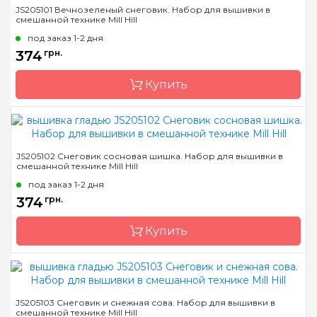
Бренд
Mill Hill
JS205101 Вечнозеленый снеговик. Набор для вышивки в
смешанной технике Mill Hill
Страна-производитель
США
под заказ 1-2 дня
Размер
9х13 см
374
грн.
Канва
Перфорированная
бумага
Купить
Зашивка
полная
Бренд
Mill Hill
JS205102 Снеговик сосновая шишка. Набор для вышивки в
смешанной технике Mill Hill
Страна-производитель
США
под заказ 1-2 дня
Размер
9х13 см
374
грн.
Канва
Перфорированная
бумага
Купить
Зашивка
полная
Бренд
Mill Hill
JS205103 Снеговик и снежная сова. Набор для вышивки в
смешанной технике Mill Hill
Страна-производитель
США