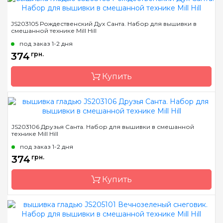
Бренд
Mill Hill
JS203105 Рождественский Дух Санта. Набор для вышивки в
смешанной технике Mill Hill
Страна-производитель
США
под заказ 1-2 дня
Размер
9х13 см
374
грн.
Канва
Перфорированная
бумага
Купить
Зашивка
полная
Бренд
Mill Hill
JS203106 Друзья Санта. Набор для вышивки в смешанной
технике Mill Hill
Страна-производитель
США
под заказ 1-2 дня
Размер
9х13 см
374
грн.
Канва
Перфорированная
бумага
Купить
Зашивка
полная