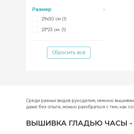
Фэнтези (+27)
Страна
произв
Размер
Животные (+125)
Размер
29x30 см (1)
Люди Дети (+28)
Канва
23*23 см. (1)
Для детей (+4)
Зашивк
Гороскоп (+3)
Сбросить всё
Бискорню (+31)
Свадьба (+2)
Модульные картины (+8)
Транспорт (+3)
Натюрморт (+93)
Среди разных видов рукоделия, именно вышивани
даже без опыта, можно разобраться с тем, как с
Цветы (+94)
Новый год (+250)
ВЫШИВКА ГЛАДЬЮ ЧАСЫ -
Чехол для планшета (+3)