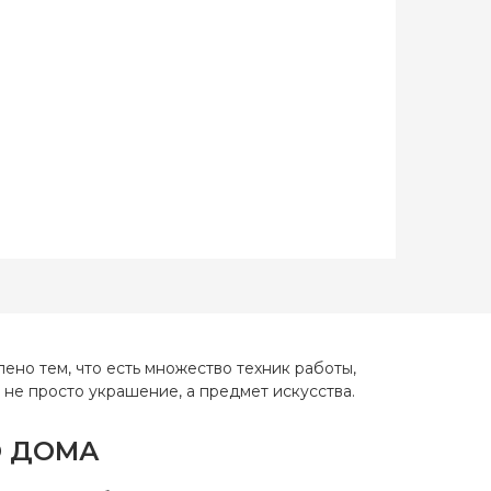
краина
*23 см.
Aida 14
полная
но тем, что есть множество техник работы,
ь не просто украшение, а предмет искусства.
О ДОМА