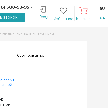
68) 680-58-95
RU
66) 207-14-90
Вход
ть звонок
UA
Избранное
Корзина
 гладью, смешанной техникой
Сортировка по:
ор
анной