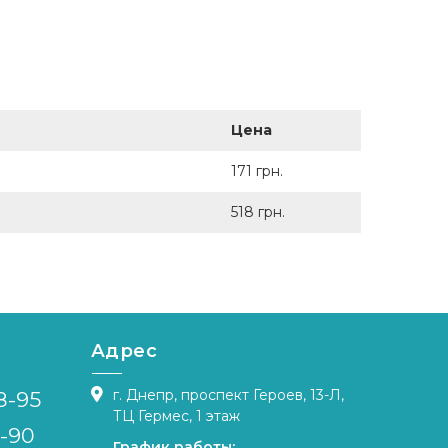
Цена
171 грн.
518 грн.
Адрес
г. Днепр, проспект Героев, 13-Л,
8-95
ТЦ Гермес, 1 этаж
4-90
График работы: