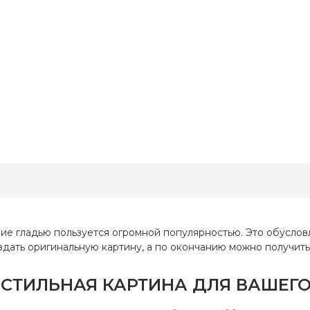
-
Украина
Страна-
У
одитель
производитель
29x30 см
Размер
23
Aida 14
Канва
а
полная
Зашивка
е гладью пользуется огромной популярностью. Это обусловле
оздать оригинальную картину, а по окончанию можно получит
 СТИЛЬНАЯ КАРТИНА ДЛЯ ВАШЕГ