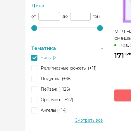
Цена
от
до
грн.
М-71 
смеша
под 
Тематика
грн
171
Часы (2)
Религиозные сюжеты (+11)
Подушка (+36)
Пейзаж (+126)
Орнамент (+22)
Ангелы (+14)
Смотреть всё
Магнит (+162)
Бренд