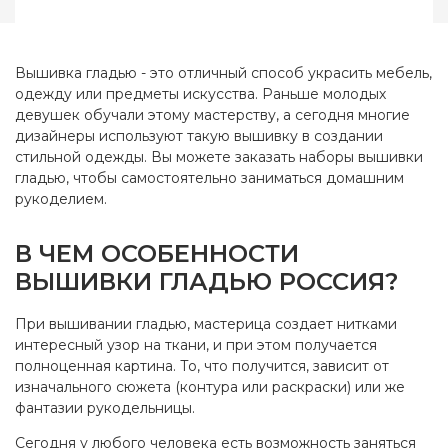
Страна-производитель
Россия
Размер
20х20 см
Вышивка гладью - это отличный способ украсить мебель,
Канва
Аида 14
одежду или предметы искусства. Раньше молодых
девушек обучали этому мастерству, а сегодня многие
Зашивка
частичная
дизайнеры используют такую вышивку в создании
стильной одежды. Вы можете заказать наборы вышивки
гладью, чтобы самостоятельно заниматься домашним
рукоделием.
В ЧЕМ ОСОБЕННОСТИ
ВЫШИВКИ ГЛАДЬЮ РОССИЯ?
При вышивании гладью, мастерица создает нитками
интересный узор на ткани, и при этом получается
полноценная картина. То, что получится, зависит от
изначального сюжета (контура или раскраски) или же
фантазии рукодельницы.
Сегодня у любого человека есть возможность заняться