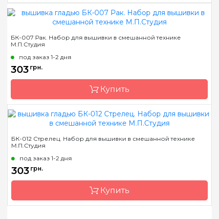
Страна-производитель
Россия
БК-007 Рак. Набор для вышивки в смешанной технике
М.П.Студия
Размер
20х20 см
под заказ 1-2 дня
Канва
Аида 14
303
грн.
Зашивка
частичная
Купить
Страна-производитель
Россия
БК-012 Стрелец. Набор для вышивки в смешанной технике
М.П.Студия
Размер
20х20 см
под заказ 1-2 дня
Канва
Аида 14
303
грн.
Зашивка
частичная
Купить