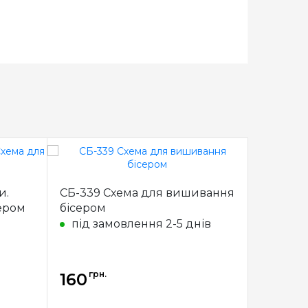
и.
СБ-339 Схема для вишивання
СБ-340 
ером
бісером
бісером
під замовлення 2-5 днів
під з
грн.
грн.
160
160