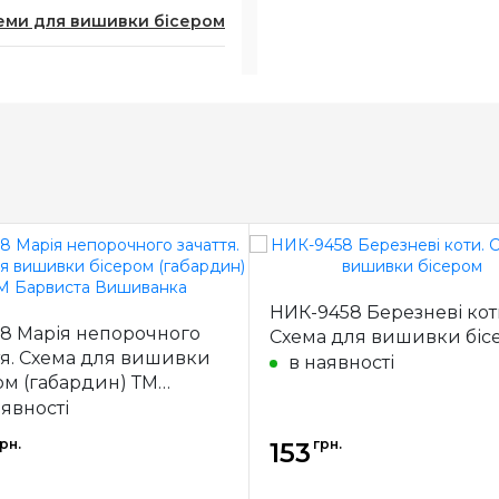
еми для вишивки бісером
НИК-9458 Березневі кот
8 Марія непорочного
Схема для вишивки біс
тя. Схема для вишивки
в наявності
ом (габардин) ТМ
иста Вишиванка
аявності
рн.
грн.
153