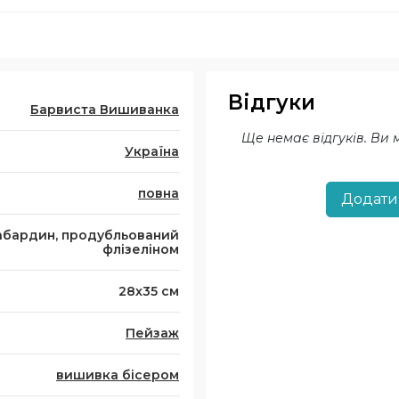
Відгуки
Барвиста Вишиванка
Ще немає відгуків. Ви
Україна
повна
Додати
абардин, продубльований
флізеліном
28х35 см
Пейзаж
вишивка бісером