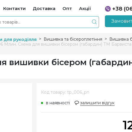
Контакти
Доставка
Опт
Акції
+38 (0
+38 (0
Замовит
Вишивка та бісероплетіння
Вишивка б
и для рукоділля
6 Млин. Схема для вишивки бісером (габардин) ТМ Барвист
ля вишивки бісером (габарди
Код товару: tp_006_pn
в наявності
залишити відгук
1