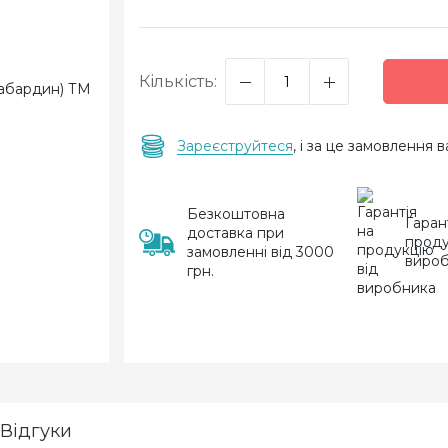
Кількість:
Зареєструйтеся
, і за це замовлення
Безкоштовна
Гаран
доставка при
проду
замовленні від 3000
виро
грн.
Відгуки