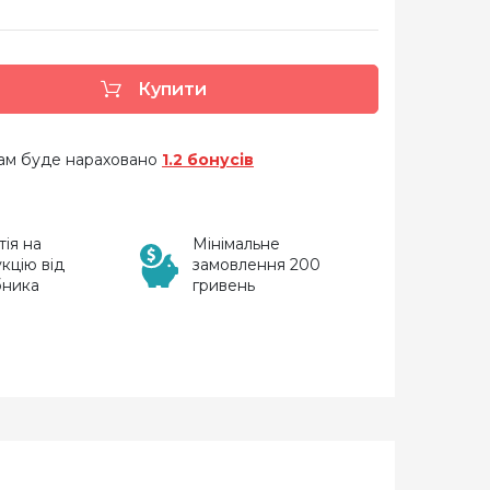
Купити
 вам буде нараховано
1.2 бонусів
тія на
Мінімальне
кцію від
замовлення 200
бника
гривень