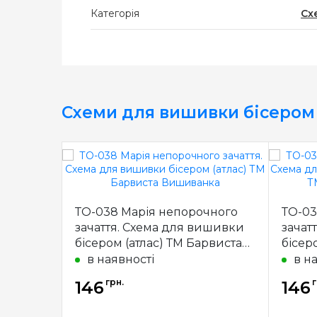
Категорія
Сх
Схеми для вишивки бісером
ТО-038 Марія непорочного
ТО-03
зачаття. Схема для вишивки
зачат
бісером (атлас) ТМ Барвиста
бісер
Вишиванка
Барв
в наявності
в н
грн.
г
146
146