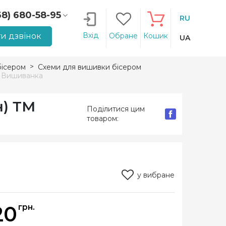
68) 680-58-95
RU
66) 207-14-90
Вхід
и дзвінок
Обране
Кошик
UA
ісером
Схеми для вишивки бісером
а Вишиванка
н) ТМ
Поділитися цим
товаром:
у вибране
20
грн.