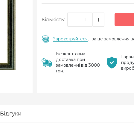
Кількість:
Зареєструйтеся
, і за це замовлення
Безкоштовна
Гаран
доставка при
проду
замовленні від 3000
виро
грн.
Відгуки