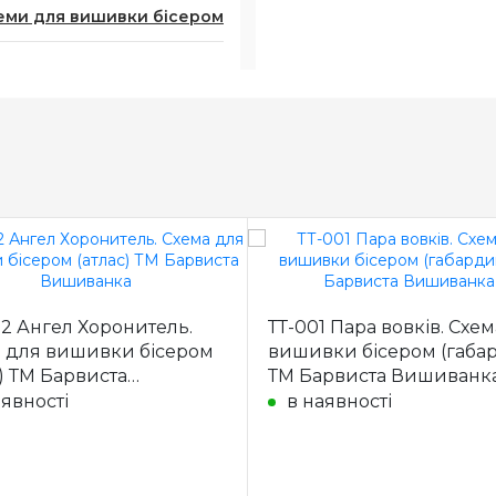
еми для вишивки бісером
2 Ангел Хоронитель.
ТТ-001 Пара вовків. Схе
 для вишивки бісером
вишивки бісером (габа
с) ТМ Барвиста
ТМ Барвиста Вишиванк
ванка
аявності
в наявності