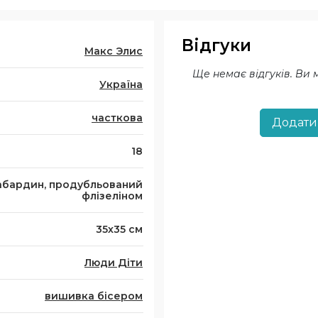
Відгуки
Макс Элис
Ще немає відгуків. Ви
Україна
часткова
Додати
18
абардин, продубльований
флізеліном
35х35 см
Люди Діти
вишивка бісером