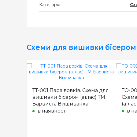
Категорія
Сх
Схеми для вишивки бісером
ТТ-001 Пара вовків. Схема для
ТО-00
вишивки бісером (атлас) ТМ
Схема
Барвиста Вишиванка
(атла
Виши
в наявності
в н