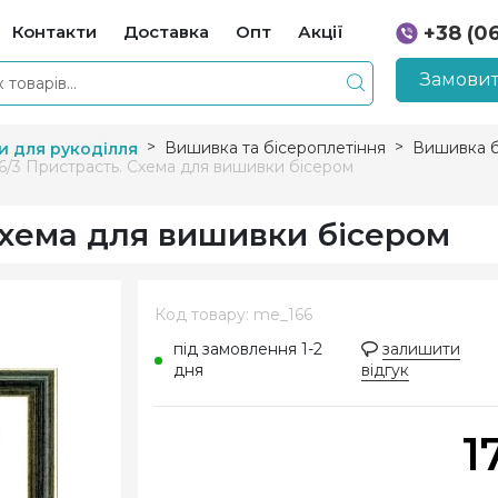
Контакти
Доставка
Опт
Акції
+38 (0
+38 (0
Замовит
Вишивка та бісероплетіння
Вишивка б
и для рукоділля
6/3 Пристрасть. Схема для вишивки бісером
Схема для вишивки бісером
Код товару: me_166
під замовлення 1-2
залишити
дня
відгук
1