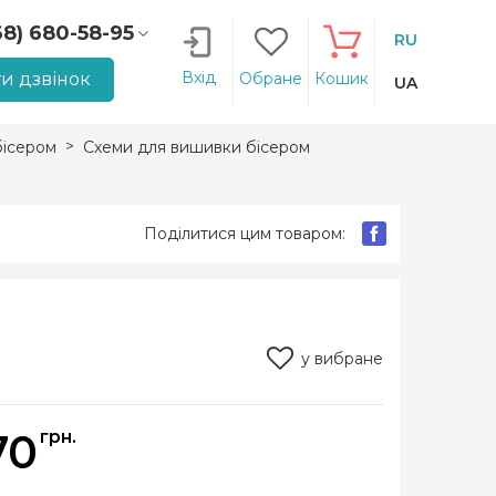
68) 680-58-95
RU
66) 207-14-90
Вхід
и дзвінок
Обране
Кошик
UA
ісером
Схеми для вишивки бісером
Поділитися цим товаром:
у вибране
70
грн.