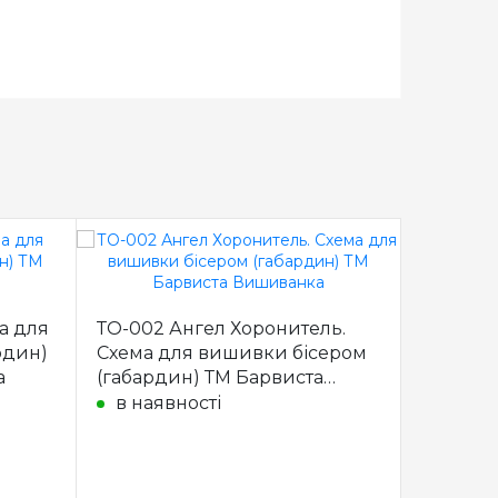
ма для
ТО-002 Ангел Хоронитель.
рдин)
Схема для вишивки бісером
а
(габардин) ТМ Барвиста
Вишиванка
в наявності
ТП-011 