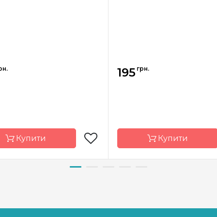
рн.
грн.
195
Купити
Купити
д
Барвиста
Бренд
Ба
Вишиванка
Виш
Україна
Країна
У
ник
виробник