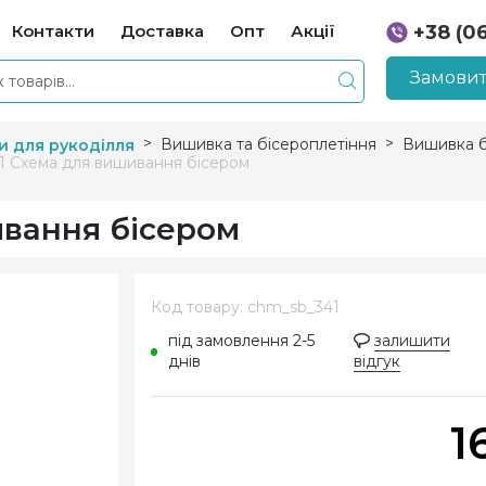
Контакти
Доставка
Опт
Акції
+38 (0
+38 (0
Замовит
Вишивка та бісероплетіння
Вишивка б
и для рукоділля
1 Схема для вишивання бісером
ивання бісером
Код товару: chm_sb_341
під замовлення 2-5
залишити
днів
відгук
1