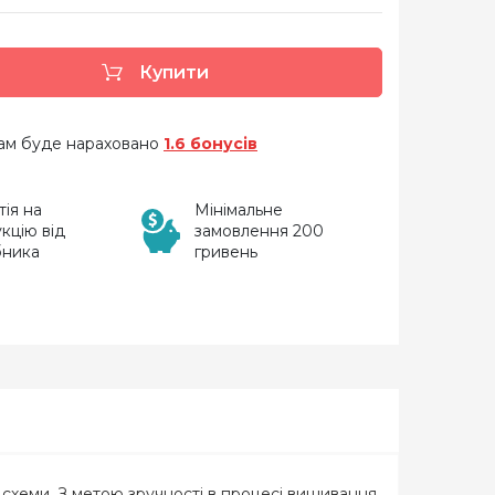
Купити
 вам буде нараховано
1.6 бонусів
тія на
Мінімальне
кцію від
замовлення 200
бника
гривень
до схеми. З метою зручності в процесі вишивання