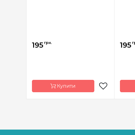
грн.
г
195
195
Купити
Бренд
Барвиста
Брен
Вишиванка
Країна
Україна
Країна
виробник
вироб