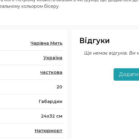
реальному кольором бісеру.
Відгуки
Чарівна Мить
Ще немає відгуків. Ви
Україна
часткова
Додати
20
Габардин
24x32 см
Натюрморт