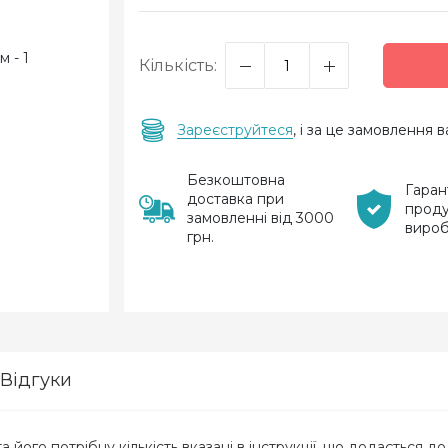
Кількість:
Зареєструйтеся
, і за це замовлення
Безкоштовна
Гаран
доставка при
проду
замовленні від 3000
виро
грн.
Відгуки
а його потрібну кількість вказані в інструкції, що додається 