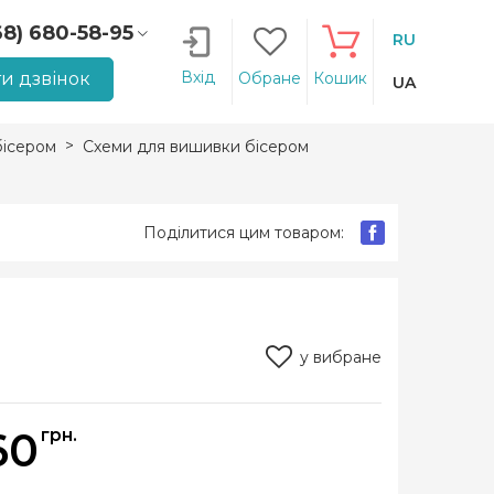
68) 680-58-95
RU
66) 207-14-90
Вхід
и дзвінок
Обране
Кошик
UA
ісером
Схеми для вишивки бісером
Поділитися цим товаром:
у вибране
60
грн.