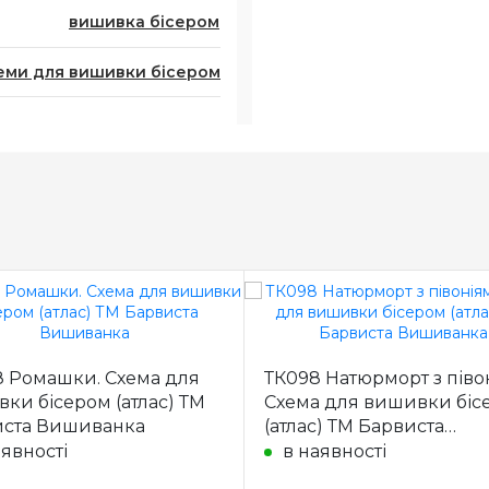
вишивка бісером
еми для вишивки бісером
8 Ромашки. Схема для
ТК098 Натюрморт з піво
ки бісером (атлас) ТМ
Схема для вишивки біс
иста Вишиванка
(атлас) ТМ Барвиста
Вишиванка
аявності
в наявності