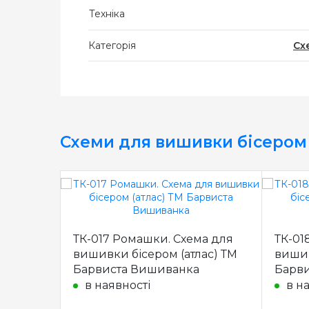
Техніка
Категорія
Сх
Схеми для вишивки бісером
ТК-017 Ромашки. Схема для
ТК-01
вишивки бісером (атлас) ТМ
вишив
Барвиста Вишиванка
Барв
в наявності
в н