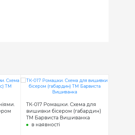
ніями.
ТК-017 Ромашки. Схема для
ТК-018 
ером
вишивки бісером (габардин)
вишивки
ТМ Барвиста Вишиванка
ТМ Бар
в наявності
в наяв