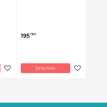
грн.
грн.
195
195
Купити
рвиста
Бренд
Барвиста
Бренд
иванка
Вишиванка
країна
Країна
Україна
Країна
виробник
виробни