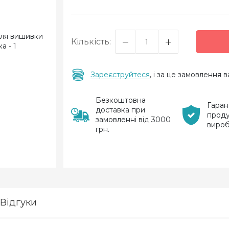
Кількість:
Зареєструйтеся
, і за це замовлення
Безкоштовна
Гаран
доставка при
проду
замовленні від 3000
виро
грн.
Відгуки