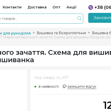
Контакти
Доставка
Опт
Акції
+38 (0
+38 (0
Замовит
Вишивка та бісероплетіння
Вишивка б
и для рукоділля
7 Марія непорочного зачаття. Схема для вишивки бісером (а
ого зачаття. Схема для виши
Вишиванка
Код товару: to_037
в наявності
залишити відгук
1