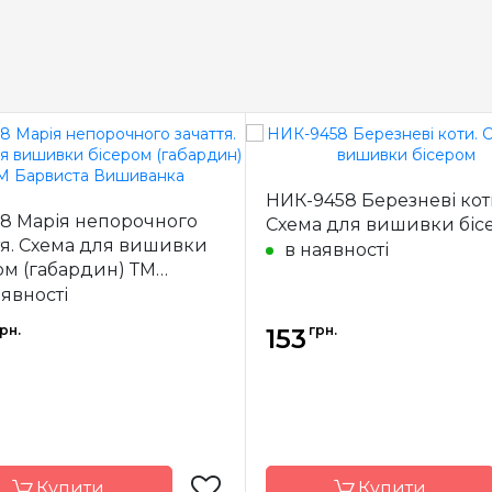
НИК-9458 Березневі кот
8 Марія непорочного
Схема для вишивки біс
тя. Схема для вишивки
в наявності
ом (габардин) ТМ
иста Вишиванка
аявності
рн.
грн.
153
Купити
Купити