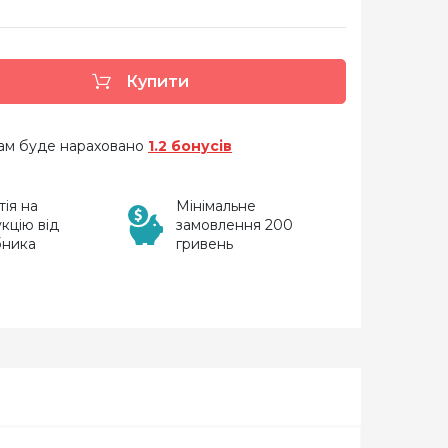
Купити
 вам буде нараховано
1.2 бонусів
тія на
Мінімальне
кцію від
замовлення 200
бника
гривень