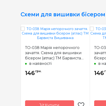
Схеми для вишивки бісером
ТО-038 Марія непорочного
ТО-03
зачаття. Схема для вишивки
зачат
бісером (атлас) ТМ Барвиста
бісер
Вишиванка
Барв
в наявності
в н
грн.
г
146
146
Купити