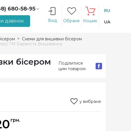
68) 680-58-95
RU
66) 207-14-90
Вхід
и дзвінок
Обране
Кошик
UA
ісером
Схеми для вишивки бісером
тлас) ТМ Барвиста Вишиванка
вки бісером
Поділитися
цим товаром:
у вибране
20
грн.