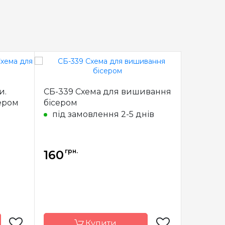
и.
СБ-339 Схема для вишивання
СБ-340 
ером
бісером
бісером
під замовлення 2-5 днів
під з
грн.
грн.
160
160
Купити