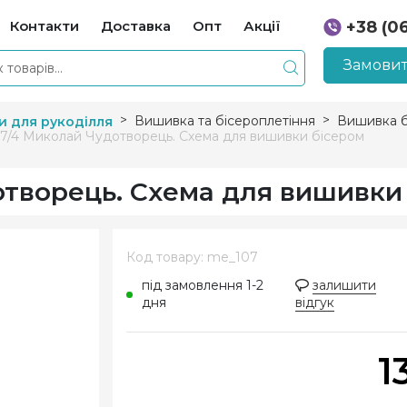
Контакти
Доставка
Опт
Акції
+38 (0
+38 (0
Замовит
Вишивка та бісероплетіння
Вишивка б
и для рукоділля
7/4 Миколай Чудотворець. Схема для вишивки бісером
отворець. Схема для вишивки
Код товару: me_107
під замовлення 1-2
залишити
дня
відгук
1