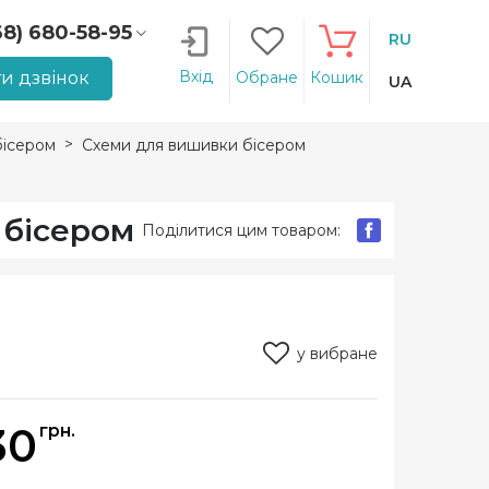
68) 680-58-95
RU
66) 207-14-90
Вхід
и дзвінок
Обране
Кошик
UA
ісером
Схеми для вишивки бісером
 бісером
Поділитися цим товаром:
у вибране
30
грн.