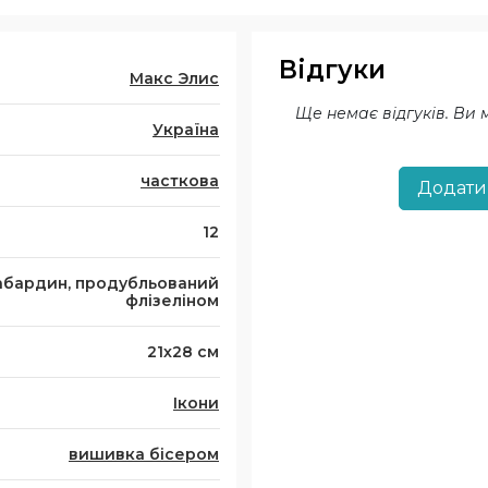
Відгуки
Макс Элис
Ще немає відгуків. Ви
Україна
часткова
Додати
12
абардин, продубльований
флізеліном
21х28 см
Ікони
вишивка бісером