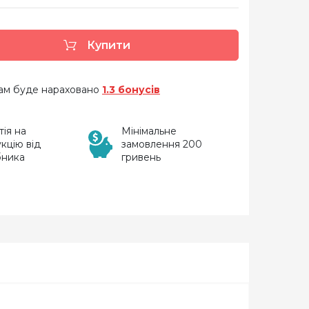
Купити
 вам буде нараховано
1.3 бонусів
тія на
Мінімальне
кцію від
замовлення 200
бника
гривень