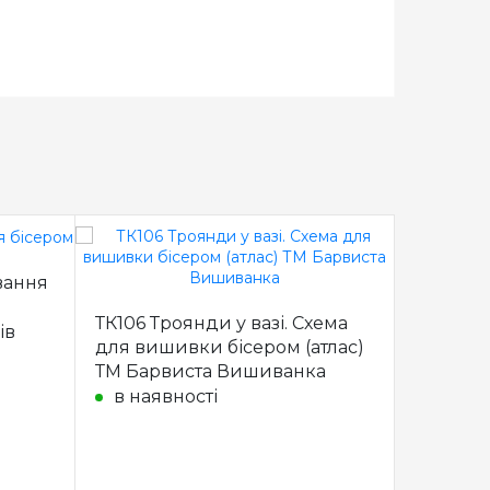
вання
ТК106 Троянди у вазі. Схема
ТК106 Тр
ів
для вишивки бісером (атлас)
для ви
ТМ Барвиста Вишиванка
(габард
Вишива
в наявності
в наяв