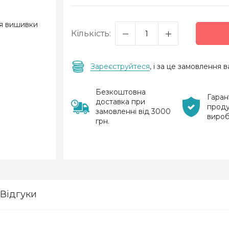
Кількість:
Зареєструйтеся
, і за це замовлення
Безкоштовна
Гаран
доставка при
проду
замовленні від 3000
виро
грн.
Відгуки