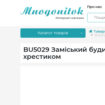
Про нас
Товар
Каталог товарів
BU502
BU5029 Заміський буди
хрестиком