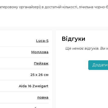
перовому органайзері) в достатній кількості, лічильна чорно-б
Відгуки
Luca-S
Ще немає відгуків. Ви
Молдова
Пейзаж
Додати
25 x 26 см
Aida 16 Zweigart
повна