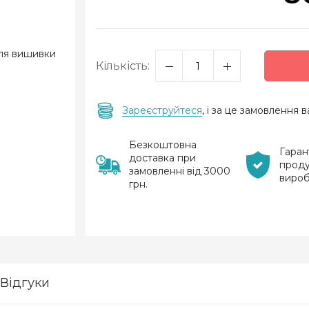
Кількість:
Зареєструйтеся
, і за це замовлення
Безкоштовна
Гаран
доставка при
проду
замовленні від 3000
виро
грн.
Відгуки