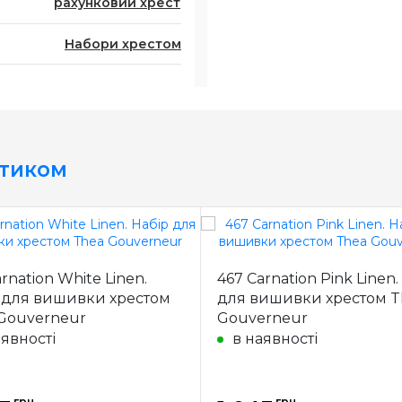
рахунковий хрест
Набори хрестом
стиком
rnation White Linen.
467 Carnation Pink Linen.
 для вишивки хрестом
для вишивки хрестом T
Gouverneur
Gouverneur
аявності
в наявності
грн.
грн.