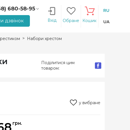
68) 680-58-95
RU
66) 207-14-90
Вхід
и дзвінок
Обране
Кошик
UA
рестиком
Набори хрестом
ки
Поділитися цим
товаром:
у вибране
68
грн.