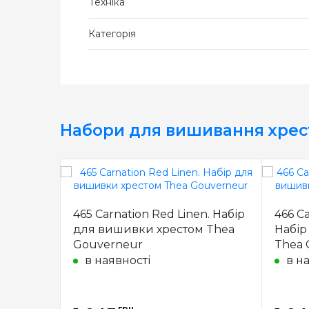
Техніка
Категорія
Набори для вишивання хре
465 Carnation Red Linen. Набір
466 Ca
для вишивки хрестом Thea
Набір
Gouverneur
Thea 
в наявності
в н
грн.