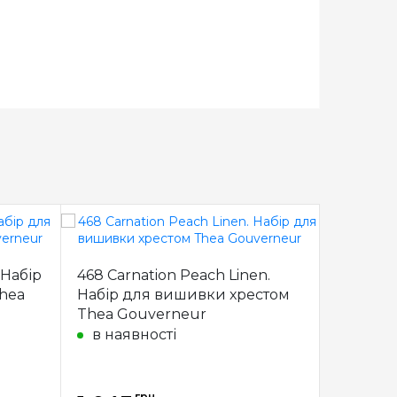
 Набір
468 Carnation Peach Linen.
4411 Ти
hea
Набір для вишивки хрестом
хрестико
Thea Gouverneur
під з
в наявності
грн.