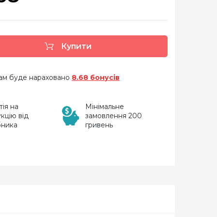
Купити
 вам буде нараховано
8.68 бонусів
тія на
Мінімальне
кцію від
замовлення 200
бника
гривень