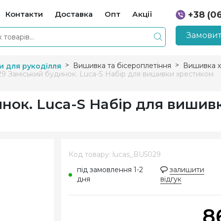
Контакти
Доставка
Опт
Акції
+38 (0
+38 (0
Замовит
Вишивка та бісероплетіння
Вишивка х
и для рукоділля
9 Заміський будинок. Luca-S Набір для вишивки хрестиком
нок. Luca-S Набір для вишив
Код товару: lucas_BU5029
під замовлення 1-2
залишити
дня
відгук
8