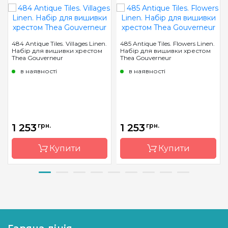
484 Antique Tiles. Villages Linen.
485 Antique Tiles. Flowers Linen.
Набір для вишивки хрестом
Набір для вишивки хрестом
Thea Gouverneur
Thea Gouverneur
в наявності
в наявності
1 253
грн.
1 253
грн.
Купити
Купити
Бренд
Thea
Бренд
Thea
Gouverneur
Gouverneur
Країна
Нідерланди
Країна
Нідерланди
виробник
виробник