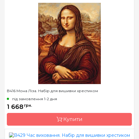
Зашивання
повна
Бренд
Luca-S
Країна виробник
Молдова
Розмір
36,5х59,5 cm
Канва
Aida 18 squared, муліне
Anchor
Зашивання
повна
B416 Мона Ліза. Набір для вишивки хрестиком
під замовлення 1-2 дня
1 668
грн.
Купити