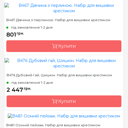
Зашивання
повна
Бренд
Luca-S
B467 Дівчина з перлиною. Набір для вишивки хрестиком
Країна виробник
Молдова
під замовлення 1-2 дня
Розмір
37х42 cm
801
грн.
Канва
Aida 18 squared, муліне
Купити
Anchor
Зашивання
повна
Бренд
Luca-S
B476 Дубовий гай, Шишкін. Набір для вишивки хрестиком
Країна виробник
Молдова
під замовлення 1-2 дня
Розмір
27х41 cm
2 447
грн.
Канва
Aida 18/720, муліне
Купити
Anchor
Зашивання
повна
B481 Осінній пейзаж. Набір для вишивки хрестиком
Бренд
Luca-S