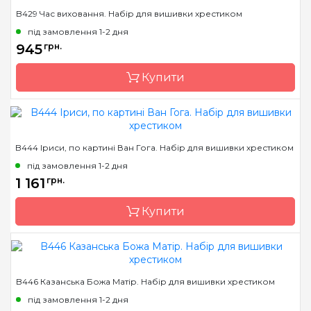
B429 Час виховання. Набір для вишивки хрестиком
Бренд
Luca-S
під замовлення 1-2 дня
Країна виробник
Молдова
945
грн.
Розмір
40х53 cm
Купити
Канва
Aida 18 squared, муліне
Anchor
Зашивання
повна
Бренд
Luca-S
B444 Іриси, по картині Ван Гога. Набір для вишивки хрестиком
Країна виробник
Молдова
під замовлення 1-2 дня
Розмір
28х40 cm
1 161
грн.
Канва
Aida 18 squared, муліне
Купити
Anchor
Зашивання
повна
Бренд
Luca-S
B446 Казанська Божа Матір. Набір для вишивки хрестиком
Країна виробник
Молдова
під замовлення 1-2 дня