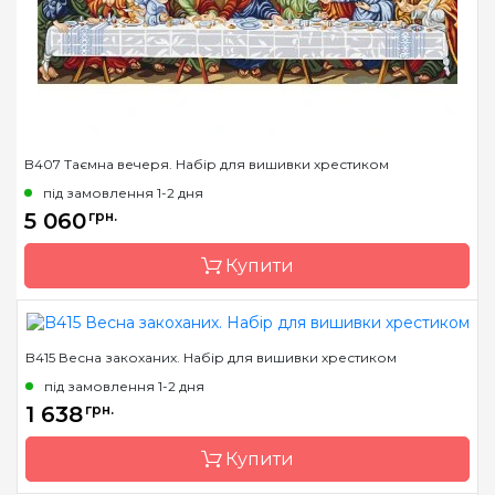
Канва
Fein-Floba, муліне
Anchor
Зашивання
часткова
B407 Таємна вечеря. Набір для вишивки хрестиком
під замовлення 1-2 дня
5 060
грн.
Купити
B415 Весна закоханих. Набір для вишивки хрестиком
Бренд
Luca-S
під замовлення 1-2 дня
Країна виробник
Молдова
1 638
грн.
Розмір
130х56 cm
Купити
Канва
Aida 18 squared, муліне
Anchor