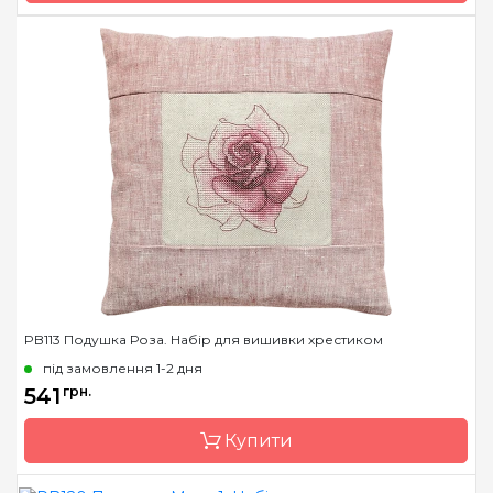
Бренд
Luca-S
Країна виробник
Молдова
Розмір
40х40 cm
Канва
Floba / 53 ct.25, муліне
Anchor
Зашивання
часткова
PB113 Подушка Роза. Набір для вишивки хрестиком
під замовлення 1-2 дня
541
грн.
Купити