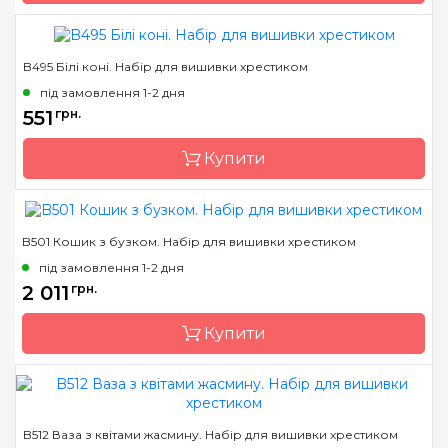
Anchor
Зашивання
повна
B495 Білі коні. Набір для вишивки хрестиком
Бренд
Luca-S
під замовлення 1-2 дня
Країна виробник
Молдова
551
грн.
Розмір
52х50 cm
Купити
Канва
Aida 18 squared, муліне
Anchor
Зашивання
повна
B501 Кошик з бузком. Набір для вишивки хрестиком
Бренд
Luca-S
під замовлення 1-2 дня
Країна виробник
Молдова
2 011
грн.
Розмір
47х21,5 cm
Купити
Канва
Aida 16/100, муліне
Anchor
Зашивання
часткова
Бренд
Luca-S
B512 Ваза з квітами жасмину. Набір для вишивки хрестиком