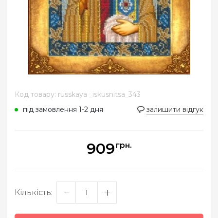
Код товару: russkaya _iskusnitsa_343
під замовлення 1-2 дня
залишити відгук
909
грн.
Кількість: