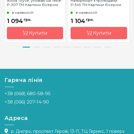
Ікона "Ісусе, уповаю на Тебе"
Натюрморт з трояндами
P-307 ТМ Картини бісером
Р-349 ТМ Картини бісером
в наявності
в наявності
1 094
грн.
1 104
грн.
Купити
Купити
Бренд
Картини
Бренд
Картини
бісером
бісером
Країна
Україна
Країна
Україна
виробник
виробник
Гаряча лінія
Зашивання
часткова
Зашивання
часткова
+38 (068) 680-58-95
Матеріал
габардин,
Матеріал
габардин,
дубльований
дубльований
+38 (066) 207-14-90
флізеліном
флізеліном
Розмір
25х37
Розмір
45х45
Адреса
р. Дніпро, проспект Героїв, 13-Л, ТЦ Гермес, 1 поверх