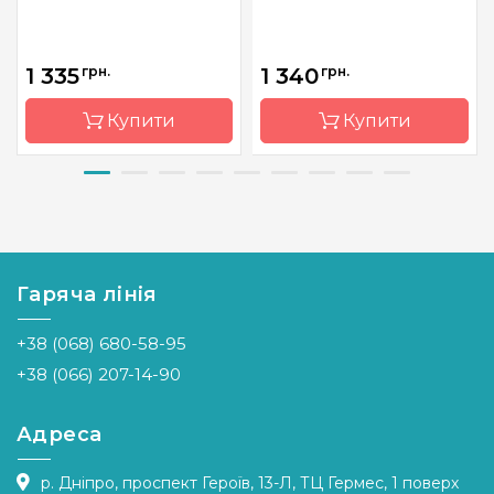
1 335
грн.
1 340
грн.
Купити
Купити
Бренд
Магия
Бренд
Магия
канвы
канвы
Країна
Україна
Країна
Україна
виробник
виробник
Гаряча лінія
Зашивання
часткова
Зашивання
часткова
+38 (068) 680-58-95
Матеріал
габардин,
Матеріал
габардин,
дубльований
дубльований
+38 (066) 207-14-90
флізеліном
флізеліном
Розмір
28х36
Розмір
39х40
Адреса
р. Дніпро, проспект Героїв, 13-Л, ТЦ Гермес, 1 поверх