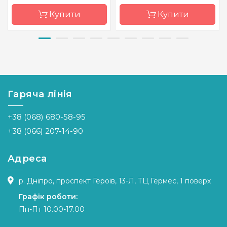
Купити
Купити
Бренд
Магия
Бренд
Магия
канвы
канвы
Країна
Україна
Країна
Україна
виробник
виробник
Гаряча лінія
Зашивання
часткова
Зашивання
часткова
+38 (068) 680-58-95
Матеріал
габардин,
Матеріал
габардин,
дубльований
дубльований
+38 (066) 207-14-90
флізеліном
флізеліном
Розмір
28х36
Розмір
39х40
Адреса
р. Дніпро, проспект Героїв, 13-Л, ТЦ Гермес, 1 поверх
Графік роботи:
Пн-Пт 10.00-17.00