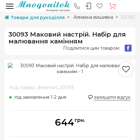
Алмазна вишивка
30093 М
Товари для рукоділля
30093 Маковий настрій. Набір для
малювання камінням
Поділитися цим товаром:
Код товару: dreamart_30093
під замовлення 1-2 дня
залишити відгук
644
грн.