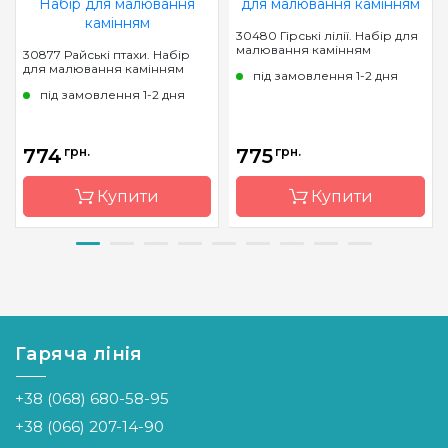
30480 Гірські лілії. Набір для
малювання камінням
30877 Райські птахи. Набір
для малювання камінням
під замовлення 1-2 дня
під замовлення 1-2 дня
774
грн.
775
грн.
Купити
Купити
Бренд
Dream
Бренд
Dream
Art
Art
Країна
Україна
Країна
Україна
виробник
виробник
Гаряча лінія
Зашивання
повна
Зашивання
повна
+38 (068) 680-58-95
Розмір
53x58 см
Розмір
50x62 см
+38 (066) 207-14-90
Каміння
квадрані
Каміння
квадрані