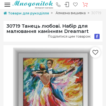
Алмазна вишивка
30719 Т
Товари для рукоділля
30719 Танець любові. Набір для
малювання камінням Dreamart
Поділитися цим товаром: