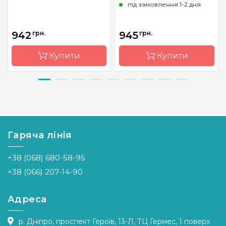
під замовлення 1-2 дня
942
грн.
945
грн.
Купити
Купити
Бренд
Dream
Бренд
Dream
Art
Art
Країна
Україна
Країна
Україна
виробник
виробник
Гаряча лінія
Зашивання
повна
Зашивання
повна
+38 (068) 680-58-95
Розмір
45x87 см
Розмір
54*72 см
+38 (066) 207-14-90
Каміння
квадрані
Каміння
квадрані
акрилові
акрилові
Адреса
р. Дніпро, проспект Героїв, 13-Л, ТЦ Гермес, 1 поверх