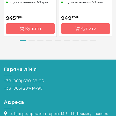
під замовлення 1-2 дня
під замовлення 1-2 дня
945
грн.
949
грн.
Купити
Купити
Бренд
Dream
Бренд
Dream
Art
Art
Країна
Україна
Країна
Україна
виробник
виробник
Гаряча лінія
Зашивання
повна
Зашивання
повна
+38 (068) 680-58-95
Розмір
54*72 см
Розмір
50х70 см
+38 (066) 207-14-90
Каміння
квадрані
Каміння
квадрані
акрилові
акрилові
Адреса
р. Дніпро, проспект Героїв, 13-Л, ТЦ Гермес, 1 поверх