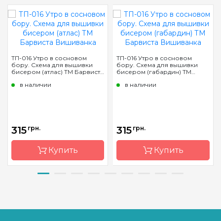
ТП-016 Утро в сосновом
ТП-016 Утро в сосновом
бору. Схема для вышивки
бору. Схема для вышивки
бисером (атлас) ТМ Барвиста
бисером (габардин) ТМ
Вишиванка
Барвиста Вишиванка
в наличии
в наличии
315
грн.
315
грн.
Купить
Купить
Бренд
Барвиста
Бренд
Барвиста
Вишиванка
Вишиванка
Страна-
Украина
Страна-
Украина