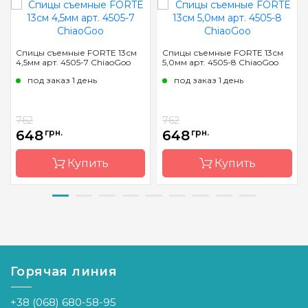
Спицы съемные FORTE 13см
Спицы съемные FORTE 13см
4,5мм арт. 4505-7 ChiaoGoo
5,0мм арт. 4505-8 ChiaoGoo
под заказ 1 день
под заказ 1 день
762
762
648
грн.
648
грн.
Купить
Купить
Бренд
ChiaoGoo/
Бренд
ChiaoGoo/
Чиа Гу
Чиа Гу
Страна-
Китай
Страна-
Китай
производитель
производитель
Горячая линия
Тип спиц
съемные
Тип спиц
съемные
+38 (068) 680-58-95
Материал
карбон и
Материал
карбон и