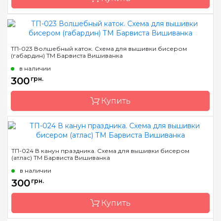
Бренд
Барвиста Вишиванка
ТП-023 Волшебный каток. Схема для вышивки бисером
(габардин) ТМ Барвиста Вишиванка
Страна-производитель
Украина
в наличии
Зашивка
полная
300
грн.
Материал
атлас,
продублированный
Купить
флизелином
Размер
73х38 см
Бренд
Барвиста Вишиванка
ТП-024 В канун праздника. Схема для вышивки бисером
(атлас) ТМ Барвиста Вишиванка
Страна-производитель
Украина
в наличии
Зашивка
полная
300
грн.
Материал
габардин,
продублированный
Купить
флизелином
Размер
73х38 см