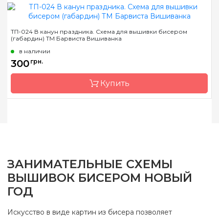
Бренд
Барвиста Вишиванка
ТП-024 В канун праздника. Схема для вышивки бисером
(габардин) ТМ Барвиста Вишиванка
Страна-производитель
Украина
в наличии
Зашивка
полная
300
грн.
Материал
атлас,
продублированный
Купить
флизелином
Размер
73х38 см
Бренд
Барвиста Вишиванка
Страна-производитель
Украина
Зашивка
полная
ЗАНИМАТЕЛЬНЫЕ СХЕМЫ
Материал
габардин,
ВЫШИВОК БИСЕРОМ НОВЫЙ
продублированный
флизелином
ГОД
Размер
73х38 см
Искусство в виде картин из бисера позволяет