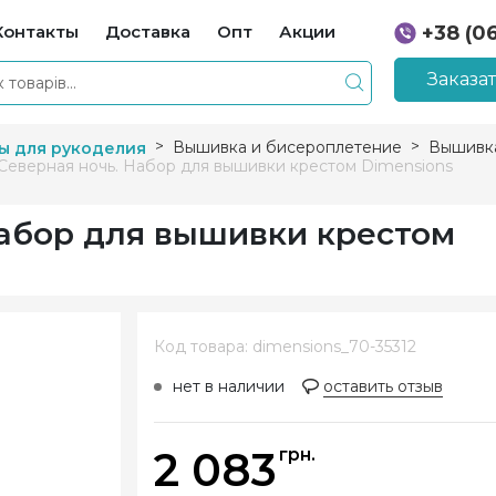
Контакты
Доставка
Опт
Акции
+38 (0
+38 (0
Заказа
Вышивка и бисероплетение
Вышивка
ы для рукоделия
 Северная ночь. Набор для вышивки крестом Dimensions
Набор для вышивки крестом
Код товара: dimensions_70-35312
нет в наличии
оставить отзыв
2 083
грн.