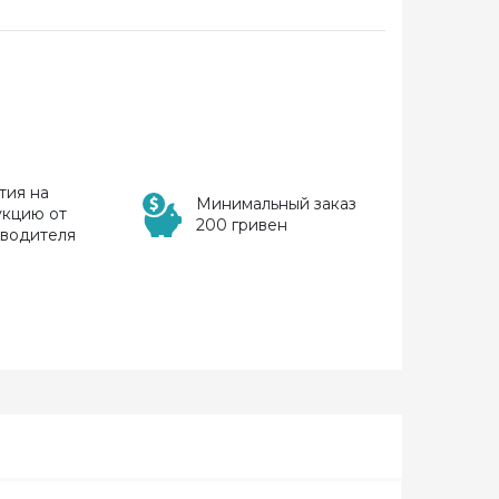
тия на
Минимальный заказ
укцию от
200 гривен
зводителя