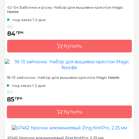
Бренд
Magic Needle
42-04 Бабочки и розы. Набор для вышивки крестом Magic
Needle
Страна-производитель
Латвия
под заказ 1-2 дня
Размер
12х12 см
86
Канва
Аида 14ct
84
грн.
Зашивка
частичная
Купить
Бренд
Magic Needle
18-13 зайчонок. Набор для вышивки крестом Magic Needle
Страна-производитель
Латвия
под заказ 1-2 дня
Размер
14х18 см
87
85
грн.
Канва
Аида 14ct
Зашивка
частичная
Купить
47462 Крючок алюминиевый Zing KnitPro, 2.25 мм
Бренд
Magic Needle