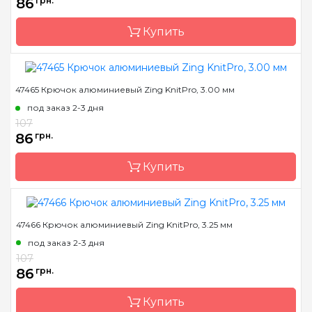
86
грн.
Тип крючка
односторонний
Купить
Размер
2.5 мм
Длина
15 см
47465 Крючок алюминиевый Zing KnitPro, 3.00 мм
Бренд
KnitPro
под заказ 2-3 дня
Страна-производитель
Индия
107
Материал
алюминий
86
грн.
Тип крючка
односторонний
Купить
Размер
2.75 мм
Длина
15 см
47466 Крючок алюминиевый Zing KnitPro, 3.25 мм
Бренд
KnitPro
под заказ 2-3 дня
Страна-производитель
Индия
107
Материал
алюминий
86
грн.
Тип крючка
односторонний
Купить
Размер
3.0 мм