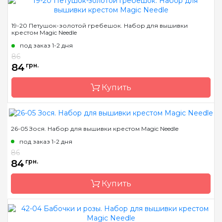
Бренд
Magic Needle
19-20 Петушок-золотой гребешок. Набор для вышивки
крестом Magic Needle
Страна-производитель
Латвия
под заказ 1-2 дня
Размер
11х12см
86
Канва
Аида 14ct
84
грн.
Зашивка
частичная
Купить
26-05 Зося. Набор для вышивки крестом Magic Needle
Бренд
Magic Needle
под заказ 1-2 дня
Страна-производитель
Латвия
86
Размер
10х14 см
84
грн.
Канва
Аида 14ct
Купить
Зашивка
частичная