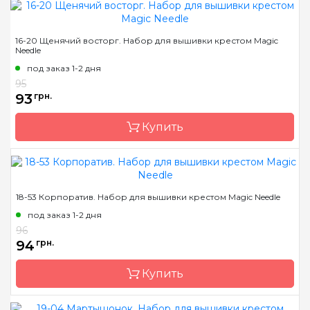
Бренд
Magic Needle
16-20 Щенячий восторг. Набор для вышивки крестом Magic
Needle
Страна-производитель
Латвия
под заказ 1-2 дня
Размер
14х18 см
95
Канва
Аида 14ct
93
грн.
Зашивка
частичная
Купить
Бренд
Magic Needle
18-53 Корпоратив. Набор для вышивки крестом Magic Needle
Страна-производитель
Латвия
под заказ 1-2 дня
Размер
14х13 см
96
94
грн.
Канва
Аида 14ct
Зашивка
частичная
Купить