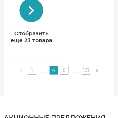
Страна-производитель
Латвия
Размер
13х13 см
Канва
Аида 14ct
Зашивка
частичная
Отобразить
еще 23 товара
1
4
5
131
...
...
АКЦИОННЫЕ ПРЕДЛОЖЕНИЯ