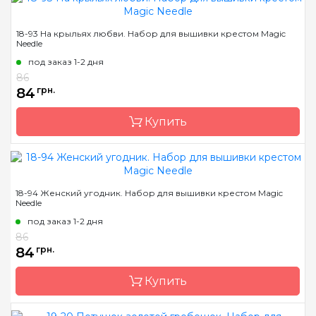
Бренд
Magic Needle
18-93 На крыльях любви. Набор для вышивки крестом Magic
Needle
Страна-производитель
Латвия
под заказ 1-2 дня
Размер
15х12 см
86
Канва
Аида 14ct
84
грн.
Зашивка
частичная
Купить
Бренд
Magic Needle
18-94 Женский угодник. Набор для вышивки крестом Magic
Needle
Страна-производитель
Латвия
под заказ 1-2 дня
Размер
9х17см
86
Канва
Аида 14ct
84
грн.
Зашивка
частичная
Купить