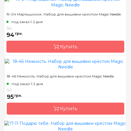
Бренд
Magic Needle
19-04 Мартышонок. Набор для вышивки крестом Magic Needle
Страна-производитель
Латвия
под заказ 1-2 дня
Размер
14х12 см
96
94
грн.
Канва
Аида 14ct
Зашивка
частичная
Купить
Бренд
Magic Needle
18-46 Нежность. Набор для вышивки крестом Magic Needle
Страна-производитель
Латвия
под заказ 1-2 дня
Размер
13х13 см
97
95
грн.
Канва
Аида 14ct
Зашивка
частичная
Купить