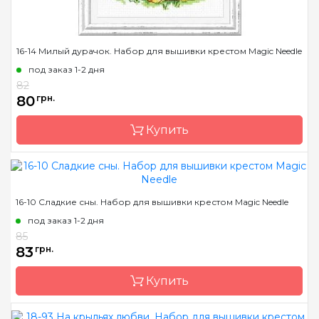
16-14 Милый дурачок. Набор для вышивки крестом Magic Needle
под заказ 1-2 дня
82
80
грн.
Купить
Бренд
Magic Needle
16-10 Сладкие сны. Набор для вышивки крестом Magic Needle
Страна-производитель
Латвия
под заказ 1-2 дня
Размер
12х14см
85
83
грн.
Канва
Аида 14ct
Зашивка
частичная
Купить