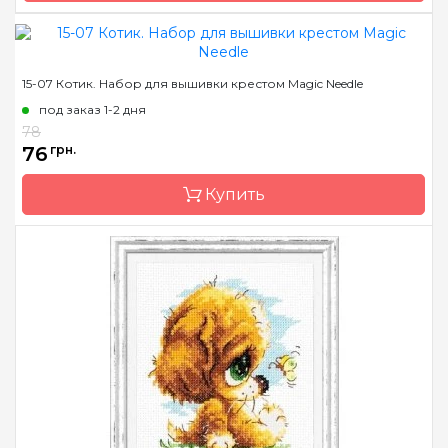
Бренд
Magic Needle
15-07 Котик. Набор для вышивки крестом Magic Needle
Страна-производитель
Латвия
под заказ 1-2 дня
Размер
10х11 см
78
76
грн.
Канва
Аида 14ct
Зашивка
частичная
Купить
Бренд
Magic Needle
Страна-производитель
Латвия
Размер
10х11 см
Канва
Аида 14ct
Зашивка
частичная