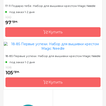
Бренд
Magic Needle
17-11 Подарю тебе. Набор для вышивки крестом Magic Needle
Страна-производитель
Латвия
под заказ 1-2 дня
Размер
13х12 см
100
97
грн.
Канва
Аида 14ct
Зашивка
частичная
Купить
Бренд
Magic Needle
18-85 Первые успехи. Набор для вышивки крестом Magic Needle
Страна-производитель
Латвия
под заказ 1-2 дня
Размер
14х12 см
108
105
грн.
Канва
Аида 14ct
Зашивка
частичная
Купить
Бренд
Magic Needle