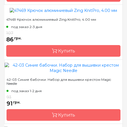
Длина
15 см
47469 Крючок алюминиевый Zing KnitPro, 4.00 мм
Бренд
KnitPro
под заказ 2-3 дня
Страна-производитель
Индия
107
Материал
алюминий
86
грн.
Тип крючка
односторонний
Купить
Размер
3.25 мм
Длина
15 см
Бренд
KnitPro
42-03 Синие бабочки. Набор для вышивки крестом Magic
Needle
Страна-производитель
Индия
под заказ 1-2 дня
Материал
алюминий
93
Тип крючка
односторонний
91
грн.
Размер
4.0 мм
Купить
Длина
15 см