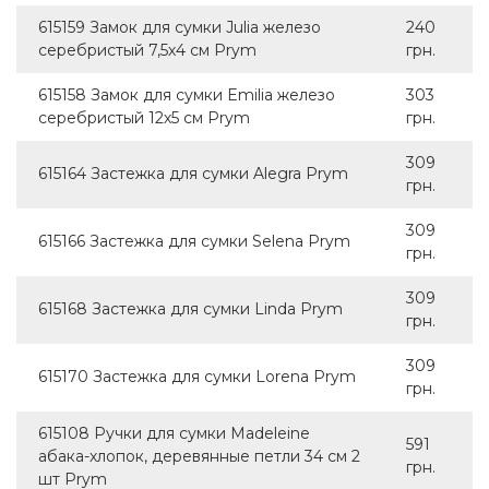
615159 Замок для сумки Julia железо
240
серебристый 7,5х4 см Prym
грн.
615158 Замок для сумки Emilia железо
303
серебристый 12х5 см Prym
грн.
309
615164 Застежка для сумки Alegra Prym
грн.
309
615166 Застежка для сумки Selena Prym
грн.
309
615168 Застежка для сумки Linda Prym
грн.
309
615170 Застежка для сумки Lorena Prym
грн.
615108 Ручки для сумки Madeleine
591
абака-хлопок, деревянные петли 34 см 2
грн.
шт Prym